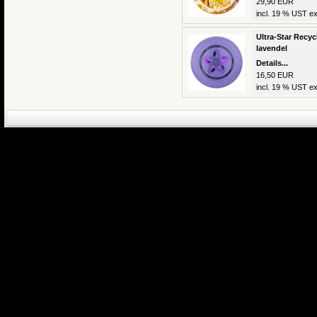
29,90 EUR
incl. 19 % UST ex
Ultra-Star Recyc
lavendel
Details...
16,50 EUR
incl. 19 % UST ex
eCommerce Engin
P