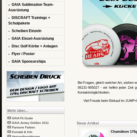
GAIA Sublimation Team-
Ausrüstung
DISCRAFT Trainings +
Schulpakete
Scheiben Einzeln
GAIA Einzel-Ausrüstung
Disc Golf Körbe + Anlagen
Flyer / Poster
GAIA Sponsorships
Bei Fragen, gleich welcher Art, stehen w
06131-905027 - wir helfen jeder Zeit 
Kontaktmöglichkeiten.
Viel Freude beim Einkauf im JUMP+R
Mehr über...
GAIA Fit Guide
GAIA Jersey Größen 2011
Neue Artikel
Pantone Farben
Chamäleon 175g
Kontakt & Info
Versandkonditionen