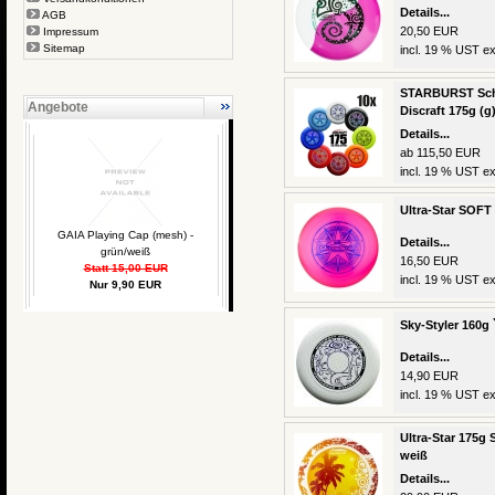
Details...
AGB
20,50 EUR
Impressum
Sitemap
incl. 19 % UST ex
STARBURST Schul
Angebote
Discraft 175g (g
Details...
ab 115,50 EUR
incl. 19 % UST ex
Ultra-Star SOFT 
GAIA Playing Cap (mesh) -
Details...
grün/weiß
16,50 EUR
Statt 15,00 EUR
incl. 19 % UST ex
Nur 9,90 EUR
Sky-Styler 160g 
Details...
14,90 EUR
incl. 19 % UST ex
Ultra-Star 175g
weiß
Details...