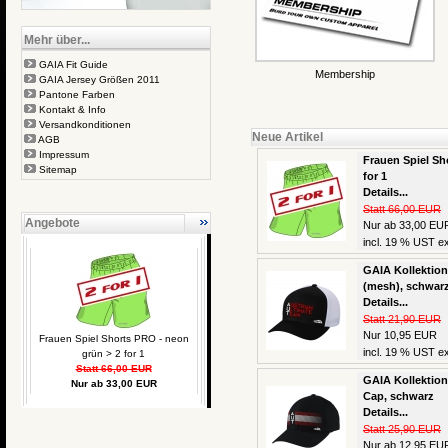
Mehr über...
GAIA Fit Guide
Membership
GAIA Jersey Größen 2011
Pantone Farben
Kontakt & Info
Versandkonditionen
Neue Artikel
AGB
Impressum
Frauen Spiel Sh
Sitemap
for 1
Details...
Statt 66,00 EUR
Angebote
Nur ab 33,00 EU
incl. 19 % UST ex
GAIA Kollektion
(mesh), schwar
Details...
Statt 21,90 EUR
Nur 10,95 EUR
Frauen Spiel Shorts PRO - neon
incl. 19 % UST ex
grün > 2 for 1
Statt 66,00 EUR
GAIA Kollektion 
Nur ab 33,00 EUR
Cap, schwarz
Details...
Statt 25,90 EUR
Nur ab 12,95 EU