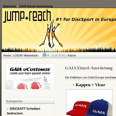
Startseite
»
GAIA Einzel-Ausrüstung
Home
|
LOGIN
|
Warenkorb
0
(0,00 EUR) |
Kasse
GAIA Einzel-Ausrüstung
Die Kollektion von GAIA Europe beinhaltet
Kappen + Visor
Kategorien
DISCRAFT Scheiben
bedrucken