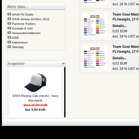
incl. 19 % UST ex
Mehr über...
Team Gear Mater
GAIA Fit Guide
GAIA Jersey Größen 2011
FLYweight, 17 
Pantone Farben
Details...
Kontakt & Info
0,01 EUR
Versandkonditionen
incl. 19 % UST ex
AGB
Impressum
Team Gear Mater
Sitemap
FLYweight, 17 
Details...
Angebote
0,01 EUR
incl. 19 % UST ex
GAIA Playing Cap (mesh) - navy
blau/weiß
Statt 15,00 EUR
Nur 9,90 EUR
eCommerce Engin
P