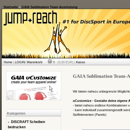
Startseite
»
GAIA Sublimation Team-Ausrüstung
Home
|
LOGIN
|
Warenkorb
0
(0,00 EUR) |
Kasse
GAIA Sublimation Team-A
Wir bieten nahezu unbegrenzte Möglichk
uCustomize - Gestalte deine eigene
- bietet nahezu endlose Kombinationen 
- kann individuell zusammengestellt werd
Kategorien
Stoffelementen (Panels)
DISCRAFT Scheiben
bedrucken