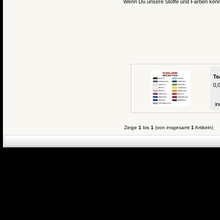
Wenn Du unsere Stoffe und Farben kennenl
Te
0,
in
Zeige
1
bis
1
(von insgesamt
1
Artikeln)
eCommerce Engin
P