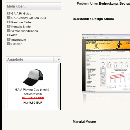
Problem! Unter
Bedruckung
,
Bedruc
Mehr über...
GAIA Fit Guide
GAIA Jersey Größen 2011
uCustomize Design Studio
Pantone Farben
Kontakt & Info
Versandkonditionen
AGB
Impressum
Sitemap
Angebote
GAIA Playing Cap (mesh) -
schwarz/weiß
Statt 15,00 EUR
Nur 9,90 EUR
Material Muster