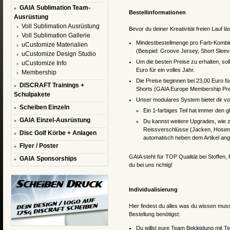
GAIA Sublimation Team-
Bestellinformationen
Ausrüstung
Voll Sublimation Ausrüstung
Bevor du deiner Kreativität freien Lauf lä
Voll Sublimation Gallerie
Mindestbestellmenge pro Farb-Kombin
uCustomize Materialien
(Beispiel: Groove Jersey, Short Slee
uCustomize Design Studio
Um die besten Preise zu erhalten, sol
uCustomize Info
Euro für ein volles Jahr.
Membership
Die Preise beginnen bei 23,00 Euro für
DISCRAFT Trainings +
Shorts (GAIA Europe Membership Preis
Schulpakete
Unser modulares System bietet dir vo
Scheiben Einzeln
Ein 1-farbiges Teil hat immer den gl
GAIA Einzel-Ausrüstung
Du kannst weitere Upgrades, wie z
Reissverschlüsse (Jacken, Hosen) 
Disc Golf Körbe + Anlagen
automatisch neben dem Artikel ang
Flyer / Poster
GAIA steht für TOP Qualität bei Stoffen
GAIA Sponsorships
du bei uns richtig!
Individualisierung
Hier findest du alles was du wissen mus
Bestellung benötigst:
Du willst eure Team Bekleidung mit