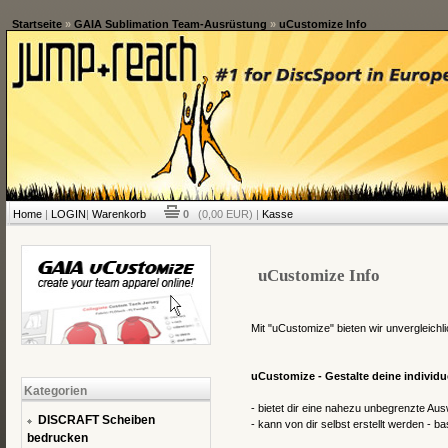
Startseite
»
GAIA Sublimation Team-Ausrüstung
»
uCustomize Info
Home
|
LOGIN
|
Warenkorb
0
(0,00 EUR) |
Kasse
uCustomize Info
Mit "uCustomize" bieten wir unvergleichl
uCustomize - Gestalte deine individ
Kategorien
- bietet dir eine nahezu unbegrenzte Au
DISCRAFT Scheiben
- kann von dir selbst erstellt werden - 
bedrucken