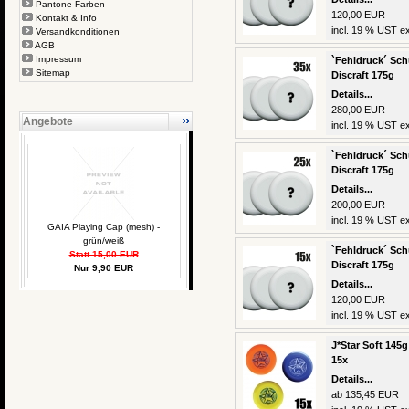
Pantone Farben
120,00 EUR
Kontakt & Info
incl. 19 % UST ex
Versandkonditionen
AGB
Impressum
`Fehldruck´ Schu
Sitemap
Discraft 175g
Details...
280,00 EUR
Angebote
incl. 19 % UST ex
`Fehldruck´ Schu
Discraft 175g
Details...
200,00 EUR
incl. 19 % UST ex
GAIA Playing Cap (mesh) -
grün/weiß
`Fehldruck´ Schu
Statt 15,00 EUR
Discraft 175g
Nur 9,90 EUR
Details...
120,00 EUR
incl. 19 % UST ex
J*Star Soft 145g
15x
Details...
ab 135,45 EUR