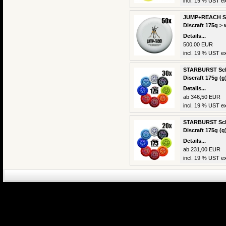
incl. 19 % UST ex
JUMP+REACH Sch
Discraft 175g > 
Details...
500,00 EUR
incl. 19 % UST ex
STARBURST Schu
Discraft 175g (g
Details...
ab 346,50 EUR
incl. 19 % UST ex
STARBURST Schu
Discraft 175g (g
Details...
ab 231,00 EUR
incl. 19 % UST ex
eCommerce Engin
P