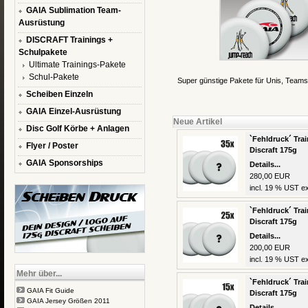
GAIA Sublimation Team-
Ausrüstung
DISCRAFT Trainings +
Schulpakete
Ultimate Trainings-Pakete
Schul-Pakete
Super günstige Pakete für Unis, Teams
Scheiben Einzeln
GAIA Einzel-Ausrüstung
Neue Artikel
Disc Golf Körbe + Anlagen
`Fehldruck´ Trai
Flyer / Poster
Discraft 175g
GAIA Sponsorships
Details...
280,00 EUR
incl. 19 % UST ex
`Fehldruck´ Trai
Discraft 175g
Details...
200,00 EUR
incl. 19 % UST ex
Mehr über...
`Fehldruck´ Trai
GAIA Fit Guide
Discraft 175g
GAIA Jersey Größen 2011
Details...