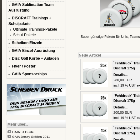
GAIA Sublimation Team-
Ausrüstung
DISCRAFT Trainings +
Schulpakete
Ultimate Trainings-Pakete
Schul-Pakete
Super günstige Pakete für Unis, Teams
Scheiben Einzeln
GAIA Einzel-Ausrüstung
Neue Artikel
Disc Golf Körbe + Anlagen
`Fehldruck´ Trai
Flyer / Poster
Discraft 175g
GAIA Sponsorships
Details...
280,00 EUR
incl. 19 % UST ex
`Fehldruck´ Trai
Discraft 175g
Details...
200,00 EUR
incl. 19 % UST ex
Mehr über...
`Fehldruck´ Trai
GAIA Fit Guide
Discraft 175g
GAIA Jersey Größen 2011
Details...