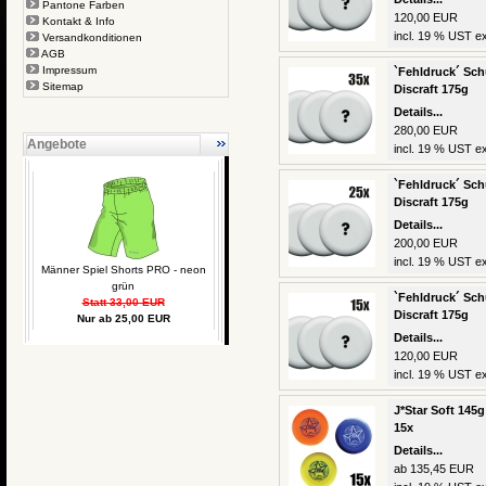
Pantone Farben
120,00 EUR
Kontakt & Info
incl. 19 % UST ex
Versandkonditionen
AGB
Impressum
`Fehldruck´ Schu
Sitemap
Discraft 175g
Details...
280,00 EUR
Angebote
incl. 19 % UST ex
`Fehldruck´ Schu
Discraft 175g
Details...
200,00 EUR
incl. 19 % UST ex
Männer Spiel Shorts PRO - neon
grün
`Fehldruck´ Schu
Statt 33,00 EUR
Discraft 175g
Nur ab 25,00 EUR
Details...
120,00 EUR
incl. 19 % UST ex
J*Star Soft 145g
15x
Details...
ab 135,45 EUR