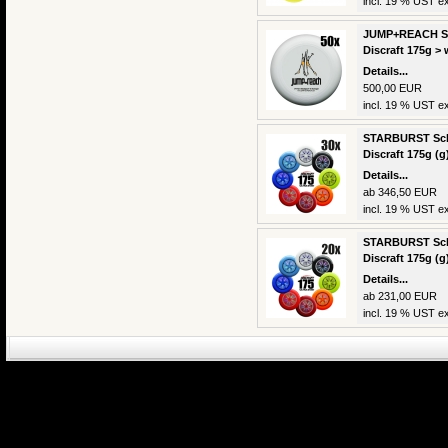
incl. 19 % UST ex
JUMP+REACH Sch
Discraft 175g > 
Details...
500,00 EUR
incl. 19 % UST ex
STARBURST Schu
Discraft 175g (g
Details...
ab 346,50 EUR
incl. 19 % UST ex
STARBURST Schu
Discraft 175g (g
Details...
ab 231,00 EUR
incl. 19 % UST ex
eCommerce Engin
P