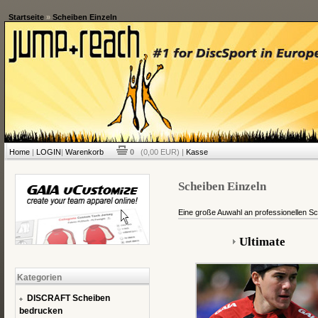
Startseite
»
Scheiben Einzeln
Home
|
LOGIN
|
Warenkorb
0
(0,00 EUR) |
Kasse
Scheiben Einzeln
Eine große Auwahl an professionellen Sc
Ultimate
Kategorien
DISCRAFT Scheiben
bedrucken