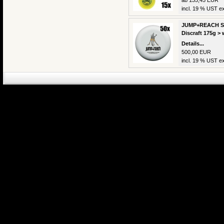
ab 135,45 EUR
incl. 19 % UST ex
JUMP+REACH Sch
Discraft 175g > 
Details...
500,00 EUR
incl. 19 % UST ex
eCommerce Engin
P