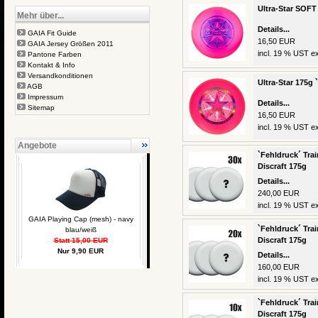
Ultra-Star SOFT 
Mehr über...
Details...
GAIA Fit Guide
16,50 EUR
GAIA Jersey Größen 2011
incl. 19 % UST ex
Pantone Farben
Kontakt & Info
Versandkonditionen
Ultra-Star 175g 
AGB
Impressum
Details...
Sitemap
16,50 EUR
incl. 19 % UST ex
Angebote
`Fehldruck´ Trai
Discraft 175g
Details...
240,00 EUR
incl. 19 % UST ex
GAIA Playing Cap (mesh) - navy
`Fehldruck´ Trai
blau/weiß
Discraft 175g
Statt 15,00 EUR
Nur 9,90 EUR
Details...
160,00 EUR
incl. 19 % UST ex
`Fehldruck´ Trai
Discraft 175g