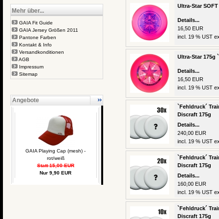
Ultra-Star SOFT 
Mehr über...
Details...
GAIA Fit Guide
16,50 EUR
GAIA Jersey Größen 2011
incl. 19 % UST ex
Pantone Farben
Kontakt & Info
Versandkonditionen
Ultra-Star 175g 
AGB
Impressum
Details...
Sitemap
16,50 EUR
incl. 19 % UST ex
Angebote
`Fehldruck´ Trai
Discraft 175g
Details...
240,00 EUR
incl. 19 % UST ex
GAIA Playing Cap (mesh) -
`Fehldruck´ Trai
rot/weiß
Discraft 175g
Statt 15,00 EUR
Nur 9,90 EUR
Details...
160,00 EUR
incl. 19 % UST ex
`Fehldruck´ Trai
Discraft 175g