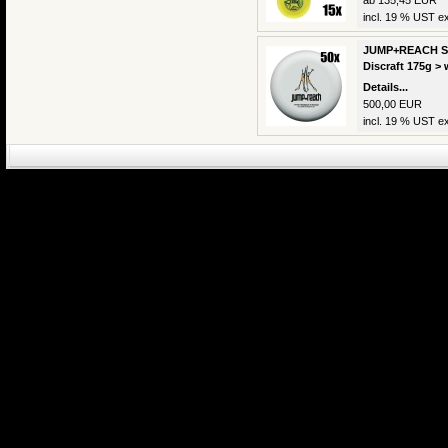
ab 135,45 EUR
incl. 19 % UST ex
JUMP+REACH Sch
Discraft 175g > 
Details...
500,00 EUR
incl. 19 % UST ex
eCommerce Engin
P