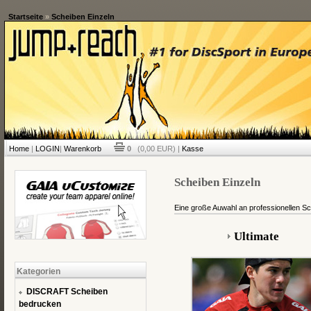
Startseite
»
Scheiben Einzeln
Home
|
LOGIN
|
Warenkorb
0
(0,00 EUR) |
Kasse
Scheiben Einzeln
Eine große Auwahl an professionellen Sc
Ultimate
Kategorien
DISCRAFT Scheiben
bedrucken