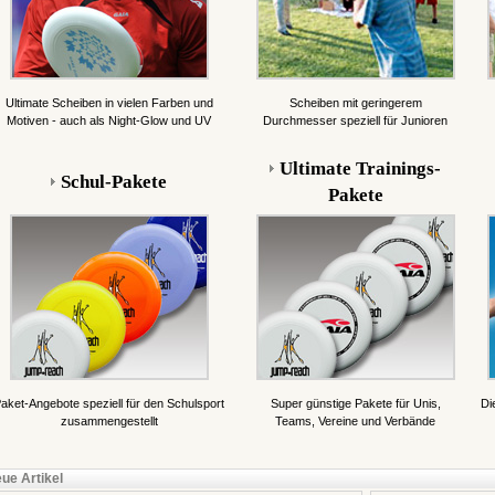
Ultimate Scheiben in vielen Farben und
Scheiben mit geringerem
Motiven - auch als Night-Glow und UV
Durchmesser speziell für Junioren
Ultimate Trainings-
Schul-Pakete
Pakete
aket-Angebote speziell für den Schulsport
Super günstige Pakete für Unis,
Di
zusammengestellt
Teams, Vereine und Verbände
ue Artikel