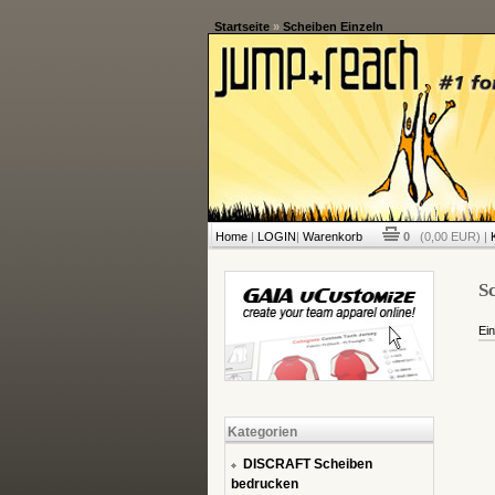
Startseite
»
Scheiben Einzeln
Home
|
LOGIN
|
Warenkorb
0
(0,00 EUR) |
Sc
Ein
Kategorien
DISCRAFT Scheiben
bedrucken