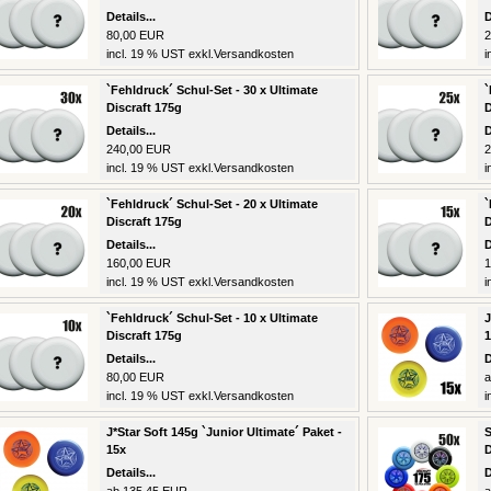
Details...
D
80,00 EUR
2
incl. 19 % UST exkl.
Versandkosten
i
`Fehldruck´ Schul-Set - 30 x Ultimate
`
Discraft 175g
D
Details...
D
240,00 EUR
2
incl. 19 % UST exkl.
Versandkosten
i
`Fehldruck´ Schul-Set - 20 x Ultimate
`
Discraft 175g
D
Details...
D
160,00 EUR
1
incl. 19 % UST exkl.
Versandkosten
i
`Fehldruck´ Schul-Set - 10 x Ultimate
J
Discraft 175g
1
Details...
D
80,00 EUR
a
incl. 19 % UST exkl.
Versandkosten
i
J*Star Soft 145g `Junior Ultimate´ Paket -
S
15x
D
Details...
D