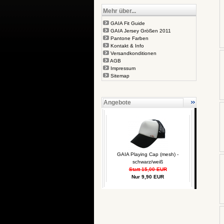
Mehr über...
GAIA Fit Guide
GAIA Jersey Größen 2011
Pantone Farben
Kontakt & Info
Versandkonditionen
AGB
Impressum
Sitemap
Angebote
GAIA Playing Cap (mesh) -
schwarz/weiß
Statt 15,00 EUR
Nur 9,90 EUR