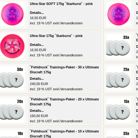
Ultra-Star SOFT 175g `Starburst´ - pink
U
Details...
D
16,50 EUR
1
incl. 19 % UST exkl.
Versandkosten
i
`
Ultra-Star 175g `Starburst´ - pink
D
Details...
D
16,50 EUR
2
incl. 19 % UST exkl.
Versandkosten
i
`Fehldruck´ Trainings-Paket - 30 x Ultimate
`
Discraft 175g
D
Details...
D
240,00 EUR
2
incl. 19 % UST exkl.
Versandkosten
i
`Fehldruck´ Trainings-Paket - 20 x Ultimate
`
Discraft 175g
D
Details...
D
160,00 EUR
1
incl. 19 % UST exkl.
Versandkosten
i
`Fehldruck´ Trainings-Paket - 10 x Ultimate
`
Discraft 175g
D