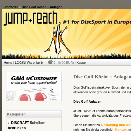
Startseite
»
Disc Golf Körbe + Anlagen
Home
|
LOGIN
|
Warenkorb
0
(0,00 EUR) |
Kasse
Disc Golf Körbe + Anlage
Disc Golf ist ein attraktiver Sport, der 
alt können ohne großen Aufwand und mi
Disc Golf Anlagen
JUMP+REACH konnte durch persönliches
Kategorien
überzeugen, die Attraktivität des Freizei
DISCRAFT Scheiben
Lesen Sie mehr zu
Gestaltung und Au
bedrucken
nehmen Sie direkt persönlich
Kontakt
mi