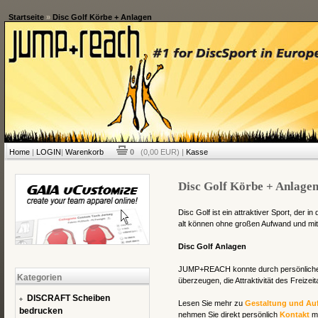
Startseite
»
Disc Golf Körbe + Anlagen
Home
|
LOGIN
|
Warenkorb
0
(0,00 EUR) |
Kasse
Disc Golf Körbe + Anlage
Disc Golf ist ein attraktiver Sport, der 
alt können ohne großen Aufwand und mi
Disc Golf Anlagen
JUMP+REACH konnte durch persönliches
Kategorien
überzeugen, die Attraktivität des Freizei
DISCRAFT Scheiben
Lesen Sie mehr zu
Gestaltung und Au
bedrucken
nehmen Sie direkt persönlich
Kontakt
mi