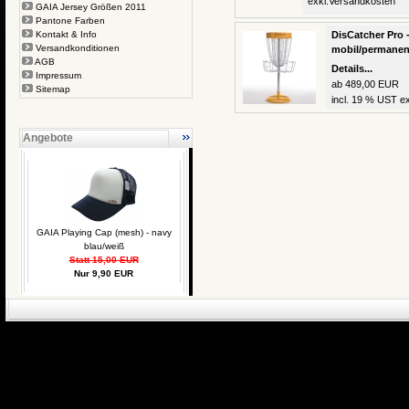
exkl.
Versandkosten
GAIA Jersey Größen 2011
Pantone Farben
Kontakt & Info
DisCatcher Pro -
Versandkonditionen
mobil/permanen
AGB
Details...
Impressum
ab 489,00 EUR
Sitemap
incl. 19 % UST ex
Angebote
GAIA Playing Cap (mesh) - navy
blau/weiß
Statt 15,00 EUR
Nur 9,90 EUR
eCommerce Engin
P