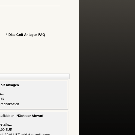
Disc Golf Anlagen FAQ
Golf Anlagen
...
EUR
ersandkosten
ufkleber - Nächster Abwurf
etails...
,00 EUR
ncl. 19 % UST exkl.
Versandkosten