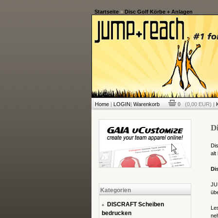
Startseite
»
Disc Golf Körbe + Anlagen
Home
|
LOGIN
|
Warenkorb
0
(0,00 EUR) |
D
Dis
al
Di
JU
Kategorien
übe
DISCRAFT Scheiben
Le
bedrucken
neh