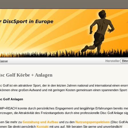
Hersteller
Kasse
isc Golf Körbe + Anlagen
c Golf ist ein attraktiver Sport, der in den letzten Jahren national und international einen e
t können ohne großen Aufwand und mit geringen Kosten gemeinsam einen spannenden Sport i
sc Golf Anlagen
MP+REACH konnte durch persönliches Engagement und langjährige Erfahrungen bereits m
rzeugen, die Attraktivität des Freizeitangebots durch eine professionelle Disc Golf Anlage sign
sen Sie mehr zu
Gestaltung und Aufbau
und zu den
Nutzungsperspektiven
(Disc Golf A
men Sie direkt persönlich
Kontakt
mit uns auf. Wir beraten Sie gerne und unverbindlich!