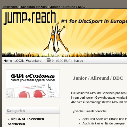
Startseite
»
Scheiben Einzeln
»
Junior / Allround / DDC
Home
|
LOGIN
|
Warenkorb
0
(0,00 EUR) |
Kasse
Junior / Allround / DDC
Die kleineren Allround-Scheiben passen 
ihrem geringeren Gewicht etwas windanfäl
Alle hier zusammengestellten Allround-
Kategorien
Typische Einsatzbereiche:
DISCRAFT Scheiben
Spiel und Spaß am Strand und i
Auch für kleine Hände geeignet
bedrucken