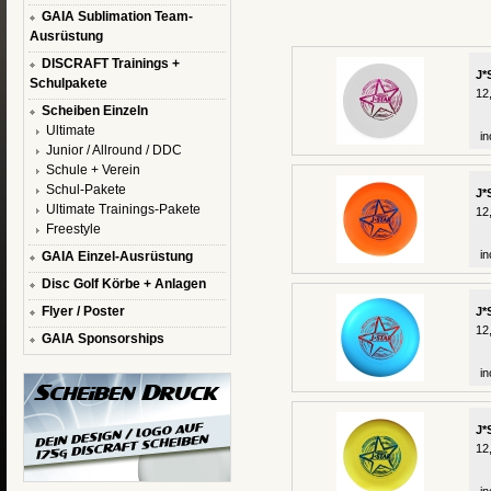
GAIA Sublimation Team-
Ausrüstung
DISCRAFT Trainings +
J*
Schulpakete
12
Scheiben Einzeln
Ultimate
in
Junior / Allround / DDC
Schule + Verein
Schul-Pakete
J*
Ultimate Trainings-Pakete
12
Freestyle
in
GAIA Einzel-Ausrüstung
Disc Golf Körbe + Anlagen
Flyer / Poster
J*
12
GAIA Sponsorships
in
J*
12