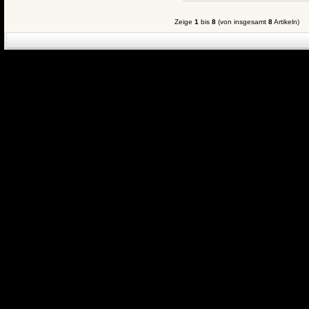
Zeige
1
bis
8
(von insgesamt
8
Artikeln)
eCommerce Engin
P