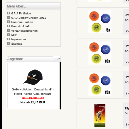
in
Mehr über...
GAIA Fit Guide
J*
GAIA Jersey Größen 2011
ab
Pantone Farben
Kontakt & Info
Versandkonditionen
in
AGB
Impressum
Sitemap
J*
ab
Angebote
in
J*
ab
GAIA Kollektion `Deutschland´ -
in
Flexfit Playing Cap, schwarz
Statt 24,90 EUR
Nur ab 12,45 EUR
Fl
5,
in