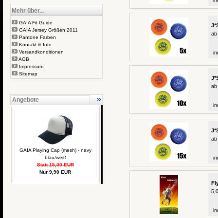
in
Mehr über...
GAIA Fit Guide
J*
GAIA Jersey Größen 2011
ab
Pantone Farben
Kontakt & Info
Versandkonditionen
in
AGB
Impressum
Sitemap
J*
ab
Angebote
in
J*
ab
GAIA Playing Cap (mesh) - navy
blau/weiß
in
Statt 15,00 EUR
Nur 9,90 EUR
Fl
5,
in