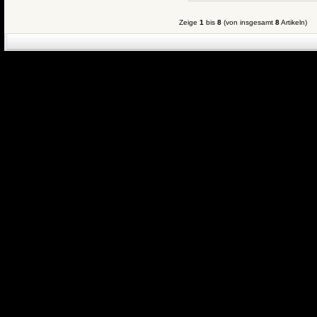
Zeige
1
bis
8
(von insgesamt
8
Artikeln)
eCommerce Engin
P