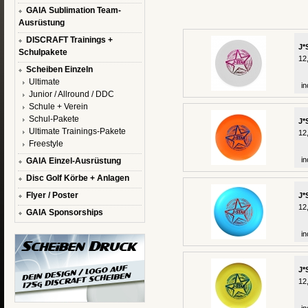
GAIA Sublimation Team-
Ausrüstung
DISCRAFT Trainings +
J*
Schulpakete
12
Scheiben Einzeln
Ultimate
in
Junior / Allround / DDC
Schule + Verein
Schul-Pakete
J*
Ultimate Trainings-Pakete
12
Freestyle
in
GAIA Einzel-Ausrüstung
Disc Golf Körbe + Anlagen
Flyer / Poster
J*
12
GAIA Sponsorships
in
J*
12