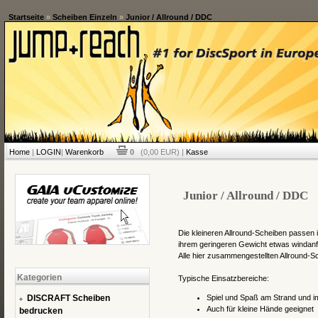
Startseite
»
Scheiben Einzeln
»
Junior / Allround / DDC
Home
|
LOGIN
|
Warenkorb
0
(0,00 EUR) |
Kasse
Junior / Allround / DDC
Die kleineren Allround-Scheiben passen 
ihrem geringeren Gewicht etwas windanfäl
Alle hier zusammengestellten Allround-
Kategorien
Typische Einsatzbereiche:
DISCRAFT Scheiben
Spiel und Spaß am Strand und i
Auch für kleine Hände geeignet
bedrucken