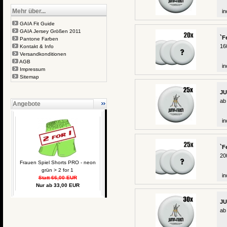
Mehr über...
in
GAIA Fit Guide
GAIA Jersey Größen 2011
`F
Pantone Farben
16
Kontakt & Info
Versandkonditionen
AGB
in
Impressum
Sitemap
JU
ab
Angebote
in
`F
20
Frauen Spiel Shorts PRO - neon
grün > 2 for 1
in
Statt 66,00 EUR
Nur ab 33,00 EUR
JU
ab