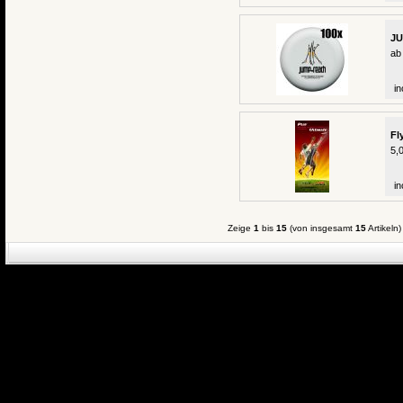
JU
ab
in
Fl
5,
in
Zeige
1
bis
15
(von insgesamt
15
Artikeln)
eCommerce Engin
P