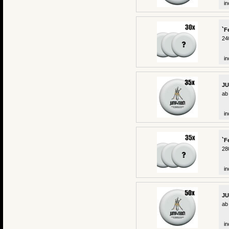
in
`F
24
in
JU
ab
in
`F
28
in
JU
ab
in