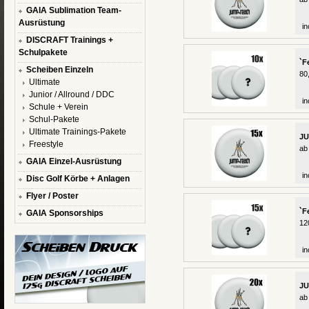
GAIA Sublimation Team-
Ausrüstung
in
DISCRAFT Trainings +
Schulpakete
`F
Scheiben Einzeln
80
Ultimate
Junior / Allround / DDC
in
Schule + Verein
Schul-Pakete
Ultimate Trainings-Pakete
JU
Freestyle
ab
GAIA Einzel-Ausrüstung
in
Disc Golf Körbe + Anlagen
Flyer / Poster
`F
GAIA Sponsorships
12
in
JU
ab