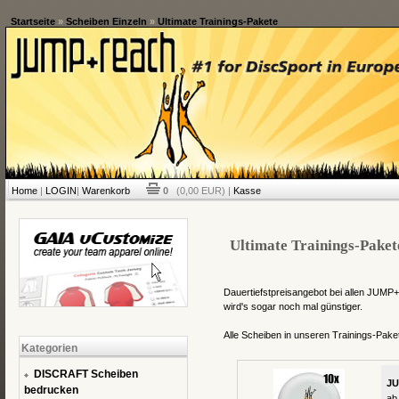
Startseite
»
Scheiben Einzeln
»
Ultimate Trainings-Pakete
Home
|
LOGIN
|
Warenkorb
0
(0,00 EUR) |
Kasse
Ultimate Trainings-Paket
Dauertiefstpreisangebot bei allen JUM
wird's sogar noch mal günstiger.
Alle Scheiben in unseren Trainings-Pake
Kategorien
DISCRAFT Scheiben
JU
bedrucken
ab