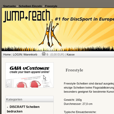
Startseite
»
Scheiben Einzeln
»
Freestyle
Home
|
LOGIN
|
Warenkorb
0
(0,00 EUR) |
Kasse
Freestyle
Freestyle-Scheiben sind darauf ausgeleg
einzige Scheiben keine Flugstabilisierun
besonders geeignet für bestimmte Kunst
Kategorien
Gewicht: 160g
Durchmesser: 27,0 cm
DISCRAFT Scheiben
bedrucken
Typische Einsatzbereiche: