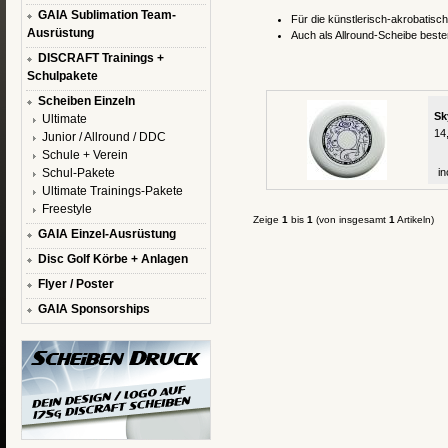
GAIA Sublimation Team-
Für die künstlerisch-akrobatisch
Ausrüstung
Auch als Allround-Scheibe beste
DISCRAFT Trainings +
Schulpakete
Scheiben Einzeln
Sk
Ultimate
14
Junior / Allround / DDC
Schule + Verein
Schul-Pakete
in
Ultimate Trainings-Pakete
Freestyle
Zeige
1
bis
1
(von insgesamt
1
Artikeln)
GAIA Einzel-Ausrüstung
Disc Golf Körbe + Anlagen
Flyer / Poster
GAIA Sponsorships