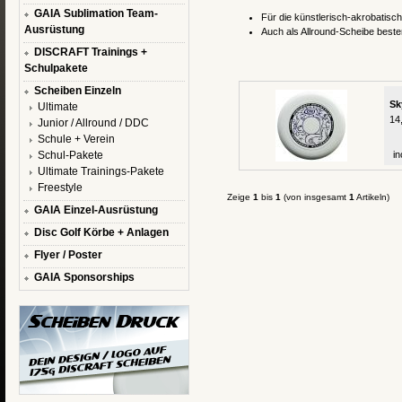
GAIA Sublimation Team-
Für die künstlerisch-akrobatisch
Ausrüstung
Auch als Allround-Scheibe beste
DISCRAFT Trainings +
Schulpakete
Scheiben Einzeln
Sk
Ultimate
14
Junior / Allround / DDC
Schule + Verein
Schul-Pakete
in
Ultimate Trainings-Pakete
Freestyle
Zeige
1
bis
1
(von insgesamt
1
Artikeln)
GAIA Einzel-Ausrüstung
Disc Golf Körbe + Anlagen
Flyer / Poster
GAIA Sponsorships