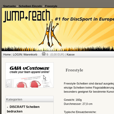
Startseite
»
Scheiben Einzeln
»
Freestyle
Home
|
LOGIN
|
Warenkorb
0
(0,00 EUR) |
Kasse
Freestyle
Freestyle-Scheiben sind darauf ausgeleg
einzige Scheiben keine Flugstabilisierun
besonders geeignet für bestimmte Kunst
Kategorien
Gewicht: 160g
Durchmesser: 27,0 cm
DISCRAFT Scheiben
bedrucken
Typische Einsatzbereiche: