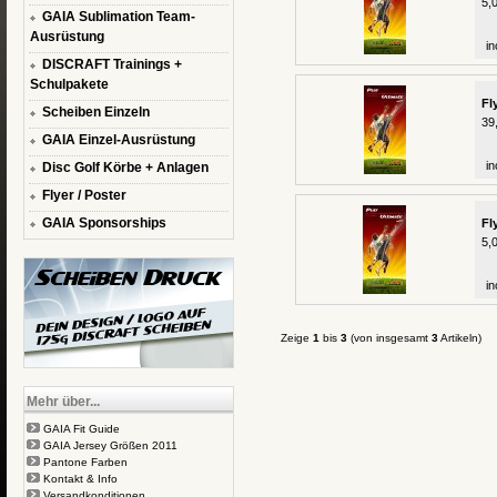
5,
GAIA Sublimation Team-
Ausrüstung
in
DISCRAFT Trainings +
Schulpakete
Fl
Scheiben Einzeln
39
GAIA Einzel-Ausrüstung
in
Disc Golf Körbe + Anlagen
Flyer / Poster
GAIA Sponsorships
Fl
5,
in
Zeige
1
bis
3
(von insgesamt
3
Artikeln)
Mehr über...
GAIA Fit Guide
GAIA Jersey Größen 2011
Pantone Farben
Kontakt & Info
Versandkonditionen