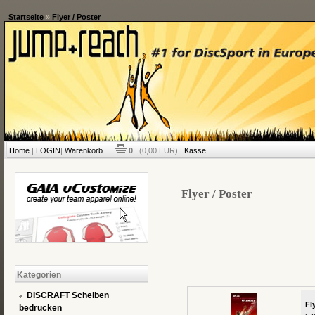
Startseite
»
Flyer / Poster
Home
|
LOGIN
|
Warenkorb
0
(0,00 EUR) |
Kasse
Flyer / Poster
Kategorien
DISCRAFT Scheiben
Fl
bedrucken