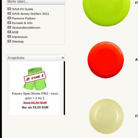
Mehr über...
F
GAIA Fit Guide
GAIA Jersey Größen 2011
Pantone Farben
Kontakt & Info
Versandkonditionen
AGB
Impressum
Sitemap
Angebote
A
Frauen Spiel Shorts PRO - neon
grün > 2 for 1
Statt 66,00 EUR
Nur ab 33,00 EUR
F