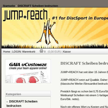
Startseite
»
DISCRAFT Scheiben bedrucken
Home
|
LOGIN
|
Warenkorb
0
(0,00 EUR) |
Kasse
DISCRAFT Scheiben bedr
JUMP+REACH hat seit über 15 Jahren Er
JUMP+REACH setzt auf Qualität. Daher b
(klassische Werbe-/Streuartikel bedrucke
Preislich fängt es schon bei 0,75 Euro/St
Kategorien
Wettkampf Scheiben mit einem 1-farbigen
Euro/Stk. netto).
DISCRAFT Scheiben
bedrucken
Noch ein offenes Wort zu Kosten und Nutz