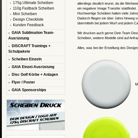
175g Ultimate Scheiben
allerdings deutlich teurer, da die Werbe
110g Fastback Scheiben
ein negativer Image Transfer stattfindet.
Hochwertige Scheiben halten viele Jahre
Mini Scheiben
Dadurch fliegen sie über Jahre hinweg 
Design Checkliste
übermitteln bei jedem Wurf und jedem Cat
Kunden Feedback
GAIA Sublimation Team-
Wir drucken auch gerne Dein Team Desig
Ausrüstung
Scheiben, weitere Modelle sind auf Anfrag
DISCRAFT Trainings +
Alles, was bei der Erstellung des Designs
Schulpakete
Scheiben Einzeln
GAIA Einzel-Ausrüstung
Disc Golf Körbe + Anlagen
Flyer / Poster
U
GAIA Sponsorships