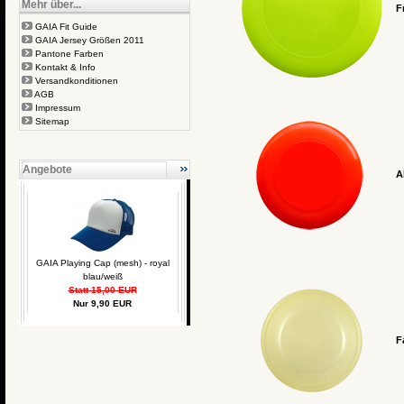
Mehr über...
F
GAIA Fit Guide
GAIA Jersey Größen 2011
Pantone Farben
Kontakt & Info
Versandkonditionen
AGB
Impressum
Sitemap
Angebote
A
GAIA Playing Cap (mesh) - royal
blau/weiß
Statt 15,00 EUR
Nur 9,90 EUR
F