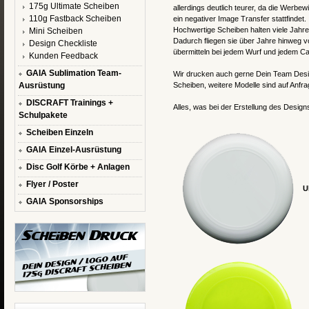
175g Ultimate Scheiben
allerdings deutlich teurer, da die Werbe
110g Fastback Scheiben
ein negativer Image Transfer stattfindet.
Hochwertige Scheiben halten viele Jahre
Mini Scheiben
Dadurch fliegen sie über Jahre hinweg 
Design Checkliste
übermitteln bei jedem Wurf und jedem Cat
Kunden Feedback
GAIA Sublimation Team-
Wir drucken auch gerne Dein Team Desig
Ausrüstung
Scheiben, weitere Modelle sind auf Anfrag
DISCRAFT Trainings +
Alles, was bei der Erstellung des Designs
Schulpakete
Scheiben Einzeln
GAIA Einzel-Ausrüstung
Disc Golf Körbe + Anlagen
Flyer / Poster
U
GAIA Sponsorships