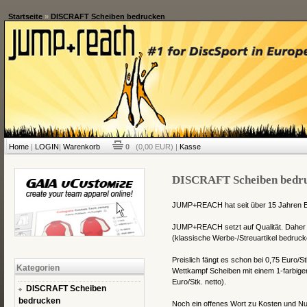
Startseite
»
DISCRAFT Scheiben bedrucken
Home
|
LOGIN
|
Warenkorb
0
(0,00 EUR) |
Kasse
DISCRAFT Scheiben bedr
JUMP+REACH hat seit über 15 Jahren Er
JUMP+REACH setzt auf Qualität. Daher b
(klassische Werbe-/Streuartikel bedrucke
Preislich fängt es schon bei 0,75 Euro/St
Kategorien
Wettkampf Scheiben mit einem 1-farbigen
Euro/Stk. netto).
DISCRAFT Scheiben
bedrucken
Noch ein offenes Wort zu Kosten und Nutz