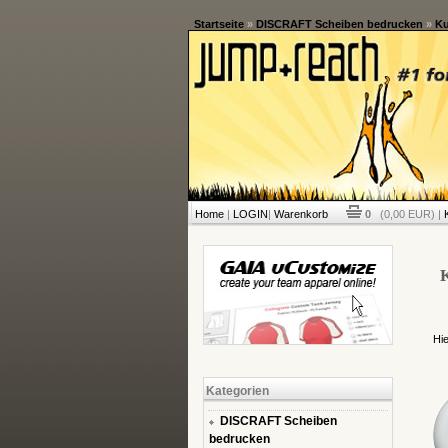
Startseite
»
DISCRAFT Scheiben bedrucken
»
Ku
Home
|
LOGIN
|
Warenkorb
0
(0,00 EUR) |
Hi
Kategorien
DISCRAFT Scheiben
bedrucken