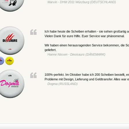
Marvin - DHM 2011 Würzburg (DEUTSCHLAND)
Ich habe heute die Scheiben erhalten - sie sehen großartig a
Vielen Dank für eure Hilfe. Euer Service war phänomenal.
Wir haben einen herausragenden Service bekommen, die Sch
geliefert.
Hanne Nissen - Dinosaurs (DÄNEMARK)
100%-perfekt. Im Oktober habe ich 200 Scheiben bestellt, es
Probleme mit Design, Lieferung und Geldtransfer. Alles war e
Dogma (RUSSLAND)