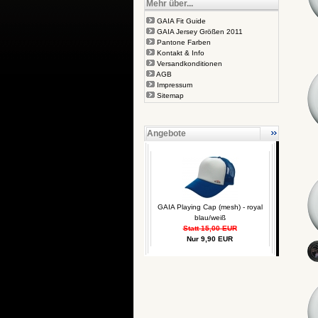
Mehr über...
GAIA Fit Guide
GAIA Jersey Größen 2011
Pantone Farben
Kontakt & Info
Versandkonditionen
AGB
Impressum
Sitemap
Angebote
GAIA Playing Cap (mesh) - royal
blau/weiß
Statt 15,00 EUR
Nur 9,90 EUR