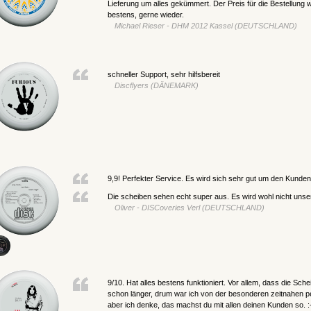
Lieferung um alles gekümmert. Der Preis für die Bestellung w
bestens, gerne wieder.
Michael Rieser - DHM 2012 Kassel (DEUTSCHLAND)
schneller Support, sehr hilfsbereit
Discflyers (DÄNEMARK)
9,9! Perfekter Service. Es wird sich sehr gut um den Kunde
Die scheiben sehen echt super aus. Es wird wohl nicht unser
Oliver - DISCoveries Verl (DEUTSCHLAND)
9/10. Hat alles bestens funktioniert. Vor allem, dass die Sche
schon länger, drum war ich von der besonderen zeitnahen pe
aber ich denke, das machst du mit allen deinen Kunden so. :