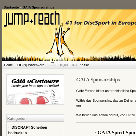
Startseite
»
GAIA Sponsorships
Home
|
LOGIN
|
Warenkorb
0
(0,00 EUR) |
Kasse
GAIA Sponsorships
GAIA Europe bietet unterschiedliche Spon
Wähle das Sponsorship, das zu Deiner a
uns.
Wir freuen uns schon darauf, von Dir zu
Kategorien
DISCRAFT Scheiben
GAIA Spirit Spo
bedrucken