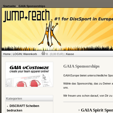
Startseite
»
GAIA Sponsorships
Home
|
LOGIN
|
Warenkorb
0
(0,00 EUR) |
Kasse
GAIA Sponsorships
GAIA Europe bietet unterschiedliche Spon
Wähle das Sponsorship, das zu Deiner a
uns.
Wir freuen uns schon darauf, von Dir zu
Kategorien
DISCRAFT Scheiben
GAIA Spirit Spo
bedrucken