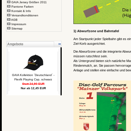
GAIA Jersey Größen 2011
Pantone Farben
Kontakt & Info
Versandkonditionen
AGB
Impressum
Sitemap
1) Abwurfzone und Bahntafel
Am Startpunkt jeder Spielbahn gibt es ei
Ziel-Korb ausgerichtet.
Angebote
Die Abwurfzone und die integrierte Abwu
müssen rutschfest sein.
Als Untergrund bieten sich natürliche Mat
Rindenmulch, an. Sie passen hervorrage
Anlage und stellen eine einfache und be
GAIA Kollektion `Deutschland´ -
Flexfit Playing Cap, schwarz
Statt 24,90 EUR
Nur ab 12,45 EUR