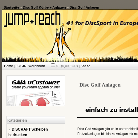
Startseite
»
Disc Golf Körbe + Anlagen
»
Disc Golf Anlagen
Home
|
LOGIN
|
Warenkorb
0
(0,00 EUR) |
Kasse
Disc Golf Anlagen
Kategorien
Disc Golf Anlagen gibt es in unterschied
DISCRAFT Scheiben
Freizeitanlagen bis hin zu Anlagen mit 
bedrucken