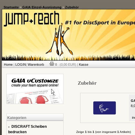
Startseite
»
GAIA Einzel-Ausrüstung
»
Zubehör
Home
|
LOGIN
|
Warenkorb
0
(0,00 EUR) |
Kasse
Zubehör
GA
8,
Kategorien
in
DISCRAFT Scheiben
bedrucken
Zeige
1
bis
1
(von insgesamt
1
Artikeln)