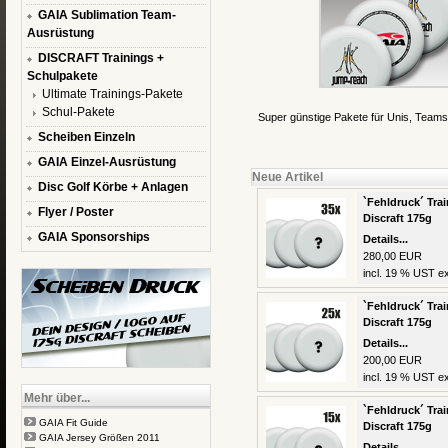
GAIA Sublimation Team-
Ausrüstung
DISCRAFT Trainings +
Schulpakete
Ultimate Trainings-Pakete
Schul-Pakete
Super günstige Pakete für Unis, Teams
Scheiben Einzeln
GAIA Einzel-Ausrüstung
Neue Artikel
Disc Golf Körbe + Anlagen
`Fehldruck´ Trai
Flyer / Poster
Discraft 175g
GAIA Sponsorships
Details...
280,00 EUR
incl. 19 % UST ex
`Fehldruck´ Trai
Discraft 175g
Details...
200,00 EUR
incl. 19 % UST ex
Mehr über...
`Fehldruck´ Trai
GAIA Fit Guide
Discraft 175g
GAIA Jersey Größen 2011
Details...