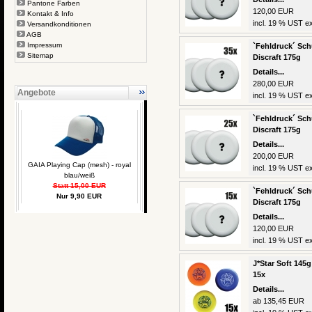
Pantone Farben
120,00 EUR
Kontakt & Info
incl. 19 % UST ex
Versandkonditionen
AGB
Impressum
`Fehldruck´ Schu
Sitemap
Discraft 175g
Details...
280,00 EUR
Angebote
incl. 19 % UST ex
`Fehldruck´ Schu
Discraft 175g
Details...
200,00 EUR
GAIA Playing Cap (mesh) - royal
incl. 19 % UST ex
blau/weiß
Statt 15,00 EUR
`Fehldruck´ Schu
Nur 9,90 EUR
Discraft 175g
Details...
120,00 EUR
incl. 19 % UST ex
J*Star Soft 145g
15x
Details...
ab 135,45 EUR