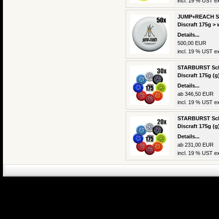
incl. 19 % UST ex
JUMP+REACH Sch
Discraft 175g > 
Details...
500,00 EUR
incl. 19 % UST ex
STARBURST Schu
Discraft 175g (g
Details...
ab 346,50 EUR
incl. 19 % UST ex
STARBURST Schu
Discraft 175g (g
Details...
ab 231,00 EUR
incl. 19 % UST ex
eCommerce Engin
P