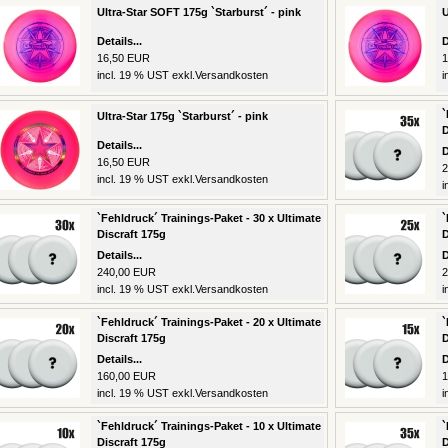
Ultra-Star SOFT 175g `Starburst´ - pink
U
Details...
D
16,50 EUR
1
incl. 19 % UST exkl.
Versandkosten
i
`
Ultra-Star 175g `Starburst´ - pink
D
Details...
D
16,50 EUR
2
incl. 19 % UST exkl.
Versandkosten
i
`Fehldruck´ Trainings-Paket - 30 x Ultimate
`
Discraft 175g
D
Details...
D
240,00 EUR
2
incl. 19 % UST exkl.
Versandkosten
i
`Fehldruck´ Trainings-Paket - 20 x Ultimate
`
Discraft 175g
D
Details...
D
160,00 EUR
1
incl. 19 % UST exkl.
Versandkosten
i
`Fehldruck´ Trainings-Paket - 10 x Ultimate
`
Discraft 175g
D