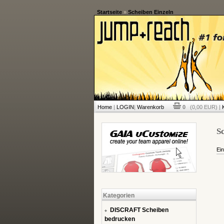
Startseite
»
Scheiben Einzeln
Home
|
LOGIN
|
Warenkorb
0
(0,00 EUR) |
Sc
Ein
Kategorien
DISCRAFT Scheiben
bedrucken