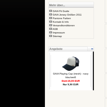
Mehr über...
GAIA Fit Guide
GAIA Jersey Größen 2011
Pantone Farben
Kontakt & Info
Versandkonditionen
AGB
Impressum
Sitemap
Angebote
GAIA Playing Cap (mesh) - navy
blau/weiß
Statt 15,00 EUR
Nur 9,90 EUR