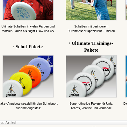
Ultimate Scheiben in vielen Farben und
Scheiben mit geringerem
Motiven - auch als Night-Glow und UV
Durchmesser speziell für Junioren
Ultimate Trainings-
Schul-Pakete
Pakete
aket-Angebote speziell für den Schulsport
Super günstige Pakete für Unis,
Di
zusammengestellt
Teams, Vereine und Verbände
ue Artikel