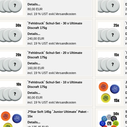
Details...
D
80,00 EUR
2
incl. 19 % UST exkl.
Versandkosten
i
`Fehldruck´ Schul-Set - 30 x Ultimate
`
Discraft 175g
D
Details...
D
240,00 EUR
2
incl. 19 % UST exkl.
Versandkosten
i
`Fehldruck´ Schul-Set - 20 x Ultimate
`
Discraft 175g
D
Details...
D
160,00 EUR
1
incl. 19 % UST exkl.
Versandkosten
i
`Fehldruck´ Schul-Set - 10 x Ultimate
J
Discraft 175g
1
Details...
D
80,00 EUR
a
incl. 19 % UST exkl.
Versandkosten
i
J*Star Soft 145g `Junior Ultimate´ Paket -
S
15x
D
Details...
D