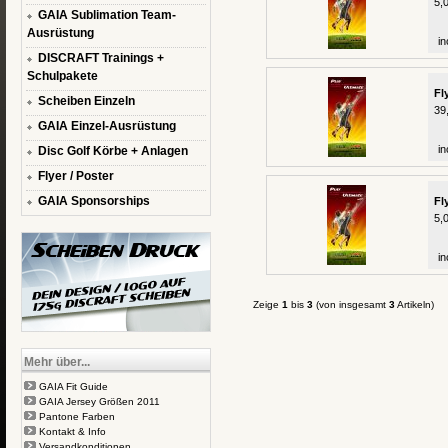
5,
GAIA Sublimation Team-
Ausrüstung
in
DISCRAFT Trainings +
Schulpakete
Fl
Scheiben Einzeln
39
GAIA Einzel-Ausrüstung
in
Disc Golf Körbe + Anlagen
Flyer / Poster
GAIA Sponsorships
Fl
5,
in
Zeige
1
bis
3
(von insgesamt
3
Artikeln)
Mehr über...
GAIA Fit Guide
GAIA Jersey Größen 2011
Pantone Farben
Kontakt & Info
Versandkonditionen