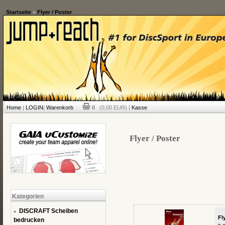
Startseite
»
Flyer / Poster
Home
|
LOGIN
|
Warenkorb
0
(0,00 EUR) |
Kasse
Flyer / Poster
Kategorien
DISCRAFT Scheiben
Fl
bedrucken