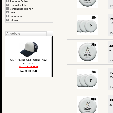
Pantone Farben
Kontakt & Info
in
Versandkonditionen
AGB
Impressum
`F
Sitemap
16
in
Angebote
JU
ab
GAIA Playing Cap (mesh) - navy
in
blau/weiß
Statt 15,00 EUR
Nur 9,90 EUR
`F
20
in
JU
ab