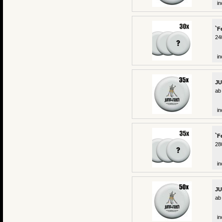
in
`F
24
in
JU
ab
in
`F
28
in
JU
ab
in