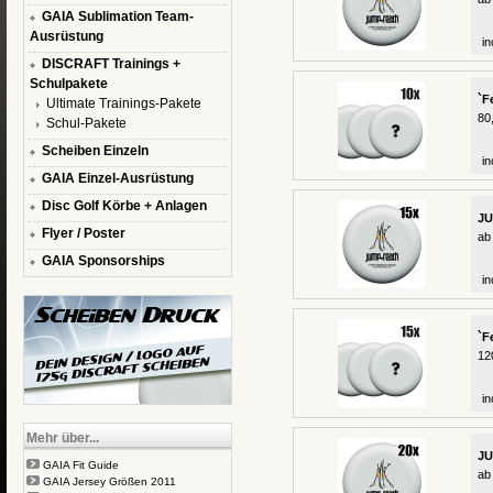
GAIA Sublimation Team-
Ausrüstung
in
DISCRAFT Trainings +
Schulpakete
`F
Ultimate Trainings-Pakete
80
Schul-Pakete
Scheiben Einzeln
in
GAIA Einzel-Ausrüstung
Disc Golf Körbe + Anlagen
JU
Flyer / Poster
ab
GAIA Sponsorships
in
`F
12
in
Mehr über...
JU
GAIA Fit Guide
ab
GAIA Jersey Größen 2011