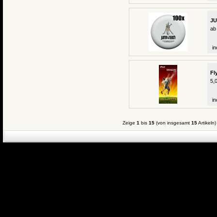
JU
ab
in
Fl
5,
in
Zeige
1
bis
15
(von insgesamt
15
Artikeln)
eCommerce Engin
P