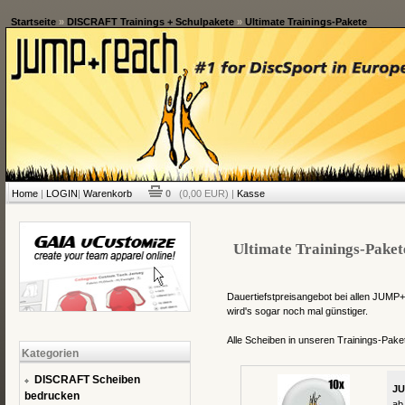
Startseite
»
DISCRAFT Trainings + Schulpakete
»
Ultimate Trainings-Pakete
Home
|
LOGIN
|
Warenkorb
0
(0,00 EUR) |
Kasse
Ultimate Trainings-Paket
Dauertiefstpreisangebot bei allen JUM
wird's sogar noch mal günstiger.
Alle Scheiben in unseren Trainings-Pake
Kategorien
DISCRAFT Scheiben
JU
bedrucken
ab