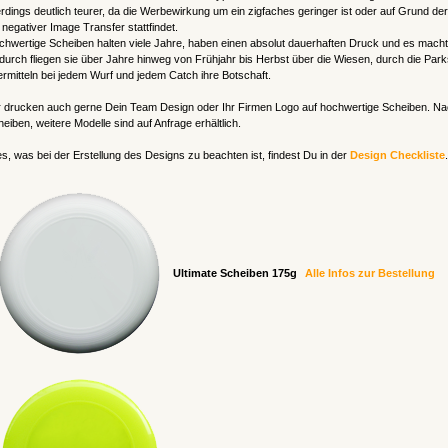
erdings deutlich teurer, da die Werbewirkung um ein zigfaches geringer ist oder auf Grund de
 negativer Image Transfer stattfindet.
hwertige Scheiben halten viele Jahre, haben einen absolut dauerhaften Druck und es macht 
urch fliegen sie über Jahre hinweg von Frühjahr bis Herbst über die Wiesen, durch die P
rmitteln bei jedem Wurf und jedem Catch ihre Botschaft.
 drucken auch gerne Dein Team Design oder Ihr Firmen Logo auf hochwertige Scheiben. Nac
eiben, weitere Modelle sind auf Anfrage erhältlich.
es, was bei der Erstellung des Designs zu beachten ist, findest Du in der
Design Checkliste
.
Ultimate Scheiben 175g
Alle Infos zur Bestellung