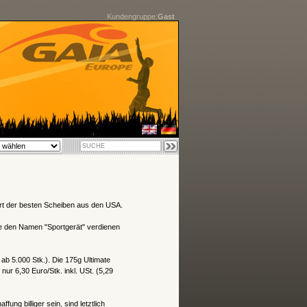
Kundengruppe:
Gast
t der besten Scheiben aus den USA.
e den Namen "Sportgerät" verdienen
 ab 5.000 Stk.). Die 175g Ultimate
ur 6,30 Euro/Stk. inkl. USt. (5,29
ng billiger sein, sind letztlich