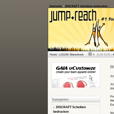
Startseite
»
DISCRAFT Scheiben bedrucken
Home
|
LOGIN
|
Warenkorb
0
(0,00 EUR) |
D
JU
JU
(kl
Pre
Kategorien
Wet
Eur
DISCRAFT Scheiben
bedrucken
Noc