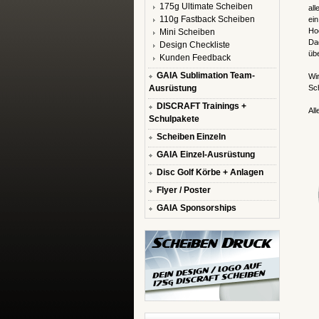
175g Ultimate Scheiben
all
110g Fastback Scheiben
ein
Hoc
Mini Scheiben
Dad
Design Checkliste
übe
Kunden Feedback
GAIA Sublimation Team-
Wir
Ausrüstung
Sch
DISCRAFT Trainings +
All
Schulpakete
Scheiben Einzeln
GAIA Einzel-Ausrüstung
Disc Golf Körbe + Anlagen
Flyer / Poster
GAIA Sponsorships