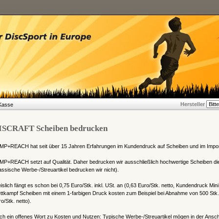
Hersteller
Kasse
ISCRAFT Scheiben bedrucken
MP+REACH hat seit über 15 Jahren Erfahrungen im Kundendruck auf Scheiben und im Impor
MP+REACH setzt auf Qualität. Daher bedrucken wir ausschließlich hochwertige Scheiben di
assische Werbe-/Streuartikel bedrucken wir nicht).
islich fängt es schon bei 0,75 Euro/Stk. inkl. USt. an (0,63 Euro/Stk. netto, Kundendruck Mini
tkampf Scheiben mit einem 1-farbigen Druck kosten zum Beispiel bei Abnahme von 500 Stk. n
o/Stk. netto).
h ein offenes Wort zu Kosten und Nutzen: Typische Werbe-/Streuartikel mögen in der Anschaffu