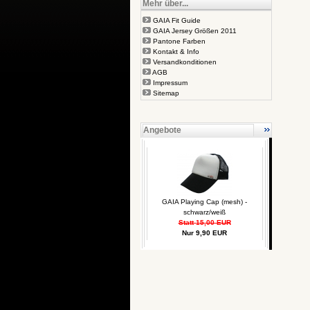
Mehr über...
GAIA Fit Guide
GAIA Jersey Größen 2011
Pantone Farben
Kontakt & Info
Versandkonditionen
AGB
Impressum
Sitemap
Angebote
GAIA Playing Cap (mesh) -
schwarz/weiß
Statt 15,00 EUR
Nur 9,90 EUR