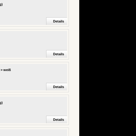
g)
Details
Details
 > weiß
Details
g)
Details