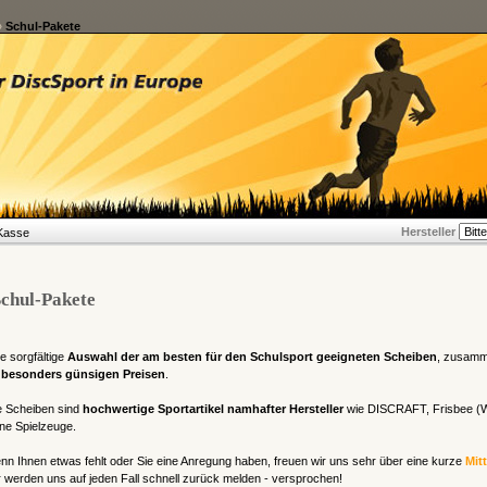
»
Schul-Pakete
Hersteller
Kasse
chul-Pakete
e sorgfältige
Auswahl der am besten für den Schulsport geeigneten Scheiben
, zusamm
 besonders günsigen Preisen
.
e Scheiben sind
hochwertige Sportartikel namhafter Hersteller
wie DISCRAFT, Frisbee (Wh
ne Spielzeuge.
n Ihnen etwas fehlt oder Sie eine Anregung haben, freuen wir uns sehr über eine kurze
Mit
 werden uns auf jeden Fall schnell zurück melden - versprochen!