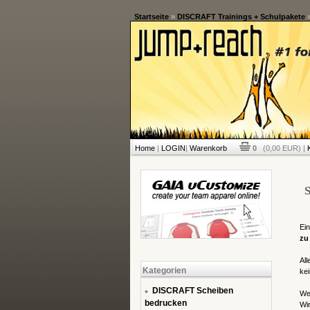
Startseite
»
DISCRAFT Trainings + Schulpakete
Home
|
LOGIN
|
Warenkorb
0
(0,00 EUR) |
S
Ein
zu
All
Kategorien
kei
DISCRAFT Scheiben
Wen
bedrucken
Wir