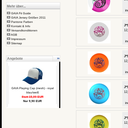
Mehr über...
in
GAIA Fit Guide
GAIA Jersey Größen 2011
Pantone Farben
J*
Kontakt & Info
12
Versandkonditionen
AGB
Impressum
in
Sitemap
J*
Angebote
12
in
J*
GAIA Playing Cap (mesh) - royal
12
blau/weiß
Statt 15,00 EUR
Nur 9,90 EUR
in
J*
12