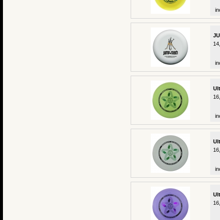
in
JU
14
in
Ul
16
in
Ul
16
in
Ul
16