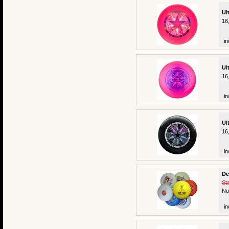
Ul
16
in
Ul
16
in
Ul
16
in
De
St
Nu
in