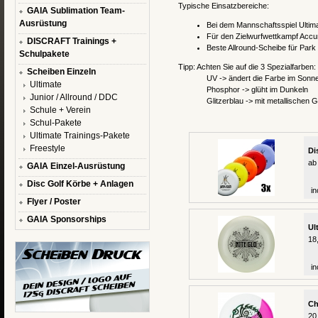
Typische Einsatzbereiche:
GAIA Sublimation Team-
Ausrüstung
Bei dem Mannschaftsspiel Ultim
Für den Zielwurfwettkampf Accu
DISCRAFT Trainings +
Beste Allround-Scheibe für Park
Schulpakete
Tipp: Achten Sie auf die 3 Spezialfarben:
Scheiben Einzeln
UV -> ändert die Farbe im Sonne
Ultimate
Phosphor -> glüht im Dunkeln
Junior / Allround / DDC
Glitzerblau -> mit metallischen Gl
Schule + Verein
Schul-Pakete
Ultimate Trainings-Pakete
Freestyle
Di
ab
GAIA Einzel-Ausrüstung
Disc Golf Körbe + Anlagen
in
Flyer / Poster
GAIA Sponsorships
Ul
18
in
Ch
20