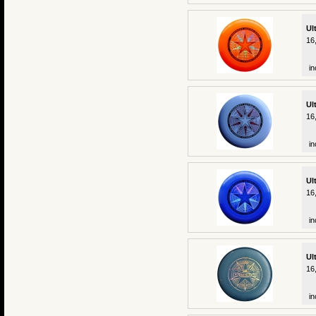
Ul
16
in
Ul
16
in
Ul
16
in
Ul
16
in