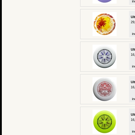
in
Ul
29
in
Ul
16
in
Ul
16
in
Ul
16
in