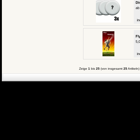
Di
ab
in
Fl
5,
in
Zeige
1
bis
25
(von insgesamt
25
Artikeln)
eCommerce Engin
P