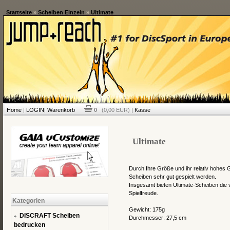
Startseite
»
Scheiben Einzeln
»
Ultimate
Home
|
LOGIN
|
Warenkorb
0
(0,00 EUR) |
Kasse
Ultimate
Durch Ihre Größe und ihr relativ hohes G
Scheiben sehr gut gespielt werden.
Insgesamt bieten Ultimate-Scheiben die 
Spielfreude.
Kategorien
Gewicht: 175g
DISCRAFT Scheiben
Durchmesser: 27,5 cm
bedrucken