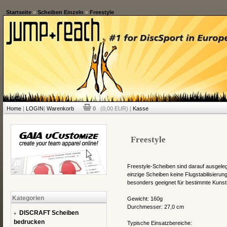
Startseite
»
Scheiben Einzeln
»
Freestyle
Home
|
LOGIN
|
Warenkorb
0
(0,00 EUR) |
Kasse
Freestyle
Freestyle-Scheiben sind darauf ausgeleg
einzige Scheiben keine Flugstabilisierun
besonders geeignet für bestimmte Kunst
Kategorien
Gewicht: 160g
Durchmesser: 27,0 cm
DISCRAFT Scheiben
bedrucken
Typische Einsatzbereiche: