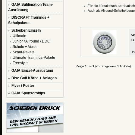
GAIA Sublimation Team-
Für die künstlerisch-akrobatisch
Ausrüstung
Auch als Allround-Scheibe beste
DISCRAFT Trainings +
Schulpakete
Scheiben Einzeln
Sk
Ultimate
14
Junior / Allround / DDC
Schule + Verein
Schul-Pakete
in
Ultimate Trainings-Pakete
Freestyle
Zeige
1
bis
1
(von insgesamt
1
Artikeln)
GAIA Einzel-Ausrüstung
Disc Golf Körbe + Anlagen
Flyer / Poster
GAIA Sponsorships