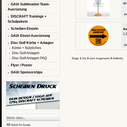
ab
GAIA Sublimation Team-
Ausrüstung
in
DISCRAFT Trainings +
Schulpakete
Scheiben Einzeln
Au
1,
GAIA Einzel-Ausrüstung
Disc Golf Körbe + Anlagen
in
Körbe + Nützliches
Disc Golf Anlagen
Disc Golf Anlagen FAQ
Zeige
1
bis
3
(von insgesamt
3
Artikeln)
Flyer / Poster
GAIA Sponsorships
Mehr über...
GAIA Fit Guide