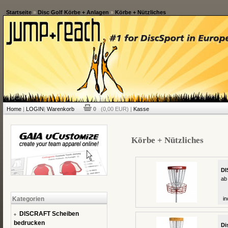
Startseite
»
Disc Golf Körbe + Anlagen
»
Körbe + Nützliches
Home
|
LOGIN
|
Warenkorb
0
(0,00 EUR) |
Kasse
Körbe + Nützliches
DI
ab
Kategorien
in
DISCRAFT Scheiben
bedrucken
Di