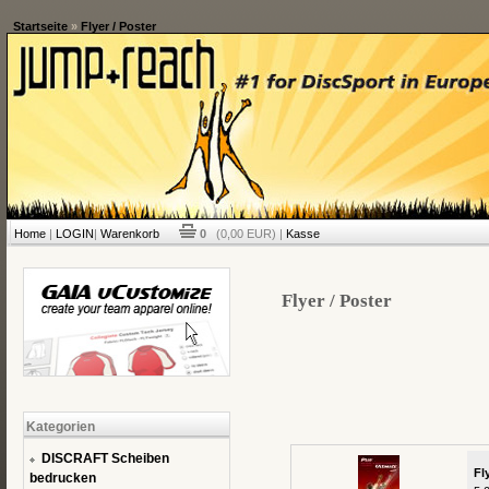
Startseite
»
Flyer / Poster
Home
|
LOGIN
|
Warenkorb
0
(0,00 EUR) |
Kasse
Flyer / Poster
Kategorien
DISCRAFT Scheiben
Fl
bedrucken