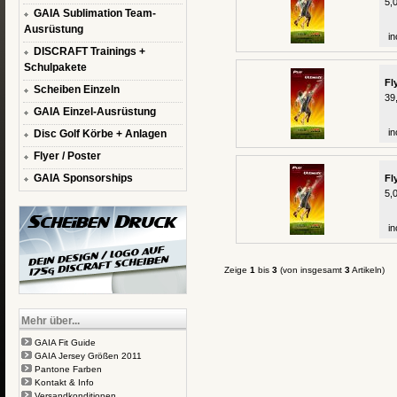
5,
GAIA Sublimation Team-
Ausrüstung
in
DISCRAFT Trainings +
Schulpakete
Fl
Scheiben Einzeln
39
GAIA Einzel-Ausrüstung
in
Disc Golf Körbe + Anlagen
Flyer / Poster
GAIA Sponsorships
Fl
5,
in
Zeige
1
bis
3
(von insgesamt
3
Artikeln)
Mehr über...
GAIA Fit Guide
GAIA Jersey Größen 2011
Pantone Farben
Kontakt & Info
Versandkonditionen