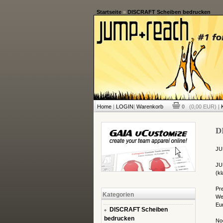
Startseite
»
DISCRAFT Scheiben bedrucken
Home
|
LOGIN
|
Warenkorb
0
(0,00 EUR) |
D
JU
JU
(kl
Pre
Kategorien
Wet
Eur
DISCRAFT Scheiben
bedrucken
Noc