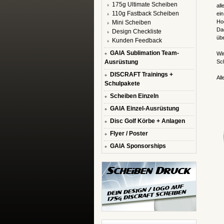
175g Ultimate Scheiben
all
110g Fastback Scheiben
ein
Hoc
Mini Scheiben
Dad
Design Checkliste
übe
Kunden Feedback
GAIA Sublimation Team-
Wir
Ausrüstung
Sch
DISCRAFT Trainings +
All
Schulpakete
Scheiben Einzeln
GAIA Einzel-Ausrüstung
Disc Golf Körbe + Anlagen
Flyer / Poster
GAIA Sponsorships