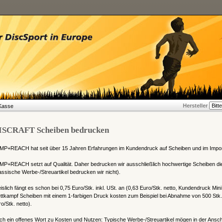
Hersteller
Kasse
ISCRAFT Scheiben bedrucken
MP+REACH hat seit über 15 Jahren Erfahrungen im Kundendruck auf Scheiben und im Impor
MP+REACH setzt auf Qualität. Daher bedrucken wir ausschließlich hochwertige Scheiben di
assische Werbe-/Streuartikel bedrucken wir nicht).
islich fängt es schon bei 0,75 Euro/Stk. inkl. USt. an (0,63 Euro/Stk. netto, Kundendruck Mini
tkampf Scheiben mit einem 1-farbigen Druck kosten zum Beispiel bei Abnahme von 500 Stk. n
o/Stk. netto).
h ein offenes Wort zu Kosten und Nutzen: Typische Werbe-/Streuartikel mögen in der Anschaffu