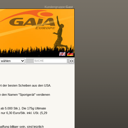
Kundengruppe:
Gast
t der besten Scheiben aus den USA.
e den Namen "Sportgerät" verdienen
 ab 5.000 Stk.). Die 175g Ultimate
ur 6,30 Euro/Stk. inkl. USt. (5,29
ng billiger sein, sind letztlich