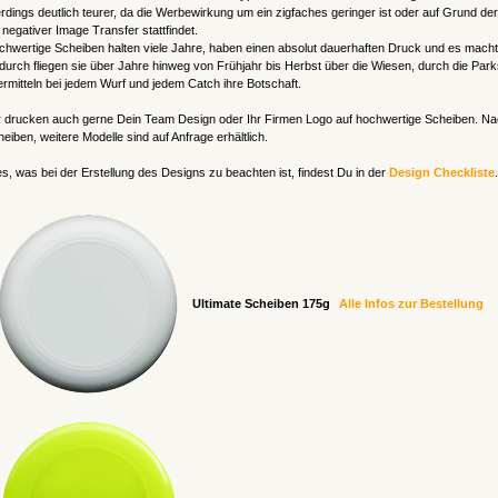
erdings deutlich teurer, da die Werbewirkung um ein zigfaches geringer ist oder auf Grund de
 negativer Image Transfer stattfindet.
hwertige Scheiben halten viele Jahre, haben einen absolut dauerhaften Druck und es macht 
urch fliegen sie über Jahre hinweg von Frühjahr bis Herbst über die Wiesen, durch die P
rmitteln bei jedem Wurf und jedem Catch ihre Botschaft.
 drucken auch gerne Dein Team Design oder Ihr Firmen Logo auf hochwertige Scheiben. Nac
eiben, weitere Modelle sind auf Anfrage erhältlich.
es, was bei der Erstellung des Designs zu beachten ist, findest Du in der
Design Checkliste
.
Ultimate Scheiben 175g
Alle Infos zur Bestellung