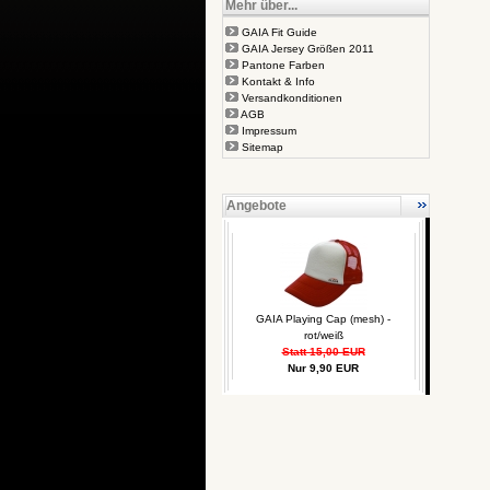
Mehr über...
GAIA Fit Guide
GAIA Jersey Größen 2011
Pantone Farben
Kontakt & Info
Versandkonditionen
AGB
Impressum
Sitemap
Angebote
GAIA Playing Cap (mesh) -
rot/weiß
Statt 15,00 EUR
Nur 9,90 EUR