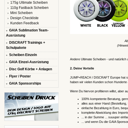
175g Ultimate Scheiben
110g Fastback Scheiben
Mini Scheiben
Design Checkliste
Kunden Feedback
GAIA Sublimation Team-
Ausrüstung
Ab
DISCRAFT Trainings +
(Hinwei
Schulpakete
Scheiben Einzeln
Andere Ultimate Scheiben - und natürlich 
GAIA Einzel-Ausrüstung
2. Deine Vorteile
Disc Golf Körbe + Anlagen
Flyer / Poster
JUMP+REACH / DISCRAFT Europe hat seit 
haben wir vielen Kunden schon Hunderte a
GAIA Sponsorships
Wenn Du hiervon profitieren willst, aber a
100% kompetente Beratung, gerne
alles aus einer Hand (Bestellung
einfache Bezahlung in Euro, beq
komplette Abwicklung des Imports,
... in der Summe ... suuuper einf
... und wenn Du die GAIA Sponsors