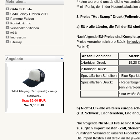
Mehr über...
* keine teure und umständliche Auslands
** ein Punkt, der in der Kostenkalkulatio
GAIA Fit Guide
GAIA Jersey Größen 2011
3. Preise "Hot Stamp" Druck (Foliendr
Pantone Farben
Kontakt & Info
a) EU > alle Länder, die Teil der EU sin
Versandkonditionen
AGB
Nachfolgende
EU-Preise
sind
Komplettpr
Impressum
Preise verstehen sich pro Stück,
inklusiv
Sitemap
Punkt 4).
Anzahl Scheiben:
50-99*
Angebote
1-farbiger Druck
15,20 €
2-farbiger Druck
Spezialfarben Scheiben:
- Blue Sparkl
Spezialfarben Druck:
- Regenbogen,
(ein 2-farbig
GAIA Playing Cap (mesh) - navy
* nur weiße S
blau/weiß
Statt 15,00 EUR
Nur 9,90 EUR
b) Nicht-EU > alle weiteren europäisc
(z.B. Schweiz, Liechtenstein, England,
Nachfolgende
Nicht-EU Preise
sind
Komp
zuzüglich Import Kosten
(Zoll, Steuer
günstigem Versand ab unserer Produktion 
Die Import Kosten sind direkt an die jew