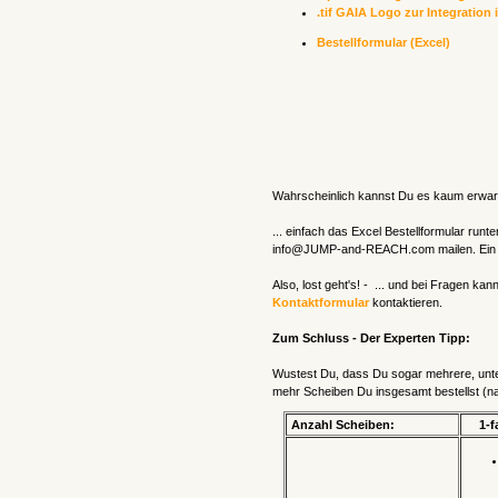
.tif GAIA Logo zur Integration
Bestellformular (Excel)
Wahrscheinlich kannst Du es kaum erwart
... einfach das Excel Bestellformular runt
info@JUMP-and-REACH.com mailen. Ein paa
Also, lost geht's! - ... und bei Fragen k
Kontaktformular
kontaktieren.
Zum Schluss - Der Experten Tipp:
Wustest Du, dass Du sogar mehrere, unte
mehr Scheiben Du insgesamt bestellst (na
Anzahl Scheiben:
1-f