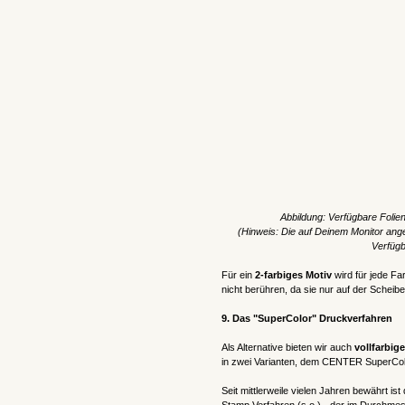
Abbildung: Verfügbare Folie
(Hinweis: Die auf Deinem Monitor ang
Verfügb
Für ein
2-farbiges Motiv
wird für jede Fa
nicht berühren, da sie nur auf der Scheib
9. Das "SuperColor" Druckverfahren
Als Alternative bieten wir auch
vollfarbig
in zwei Varianten, dem CENTER SuperCo
Seit mittlerweile vielen Jahren bewährt is