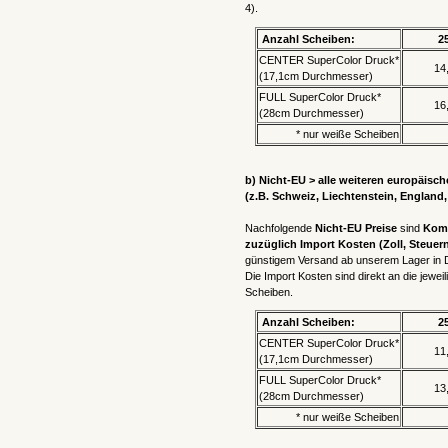
4).
Anzahl Scheiben:
2
CENTER SuperColor Druck*
14
(17,1cm Durchmesser)
FULL SuperColor Druck*
16
(28cm Durchmesser)
* nur weiße Scheiben
b) Nicht-EU > alle weiteren europäisc
(z.B. Schweiz, Liechtenstein, England,
Nachfolgende
Nicht-EU Preise
sind
Komp
zuzüglich Import Kosten
(Zoll, Steuer
günstigem Versand ab unserem Lager in De
Die Import Kosten sind direkt an die jew
Scheiben.
Anzahl Scheiben:
2
CENTER SuperColor Druck*
11
(17,1cm Durchmesser)
FULL SuperColor Druck*
13
(28cm Durchmesser)
* nur weiße Scheiben