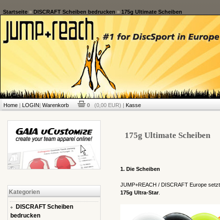
Startseite
»
DISCRAFT Scheiben bedrucken
»
175g Ultimate Scheiben
Home
|
LOGIN
|
Warenkorb
0
(0,00 EUR) |
Kasse
175g Ultimate Scheiben
1. Die Scheiben
JUMP+REACH / DISCRAFT Europe setzt auf 
Kategorien
175g Ultra-Star
.
DISCRAFT Scheiben
bedrucken