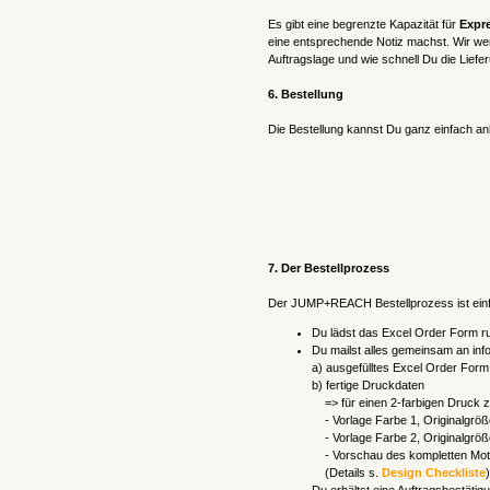
Es gibt eine begrenzte Kapazität für
Expr
eine entsprechende Notiz machst. Wir werd
Auftragslage und wie schnell Du die Liefe
6. Bestellung
Die Bestellung kannst Du ganz einfach a
7.
Der Bestellprozess
Der JUMP+REACH Bestellprozess ist einf
Du lädst das Excel Order Form run
Du mailst alles gemeinsam an
a) ausgefülltes Excel Order Form
b) fertige Druckdaten
=> für einen 2-farbigen Druck z
- Vorlage Farbe 1, Originalgröß
- Vorlage Farbe 2, Originalgröß
- Vorschau des kompletten Moti
(Details s.
Design Checkliste
)