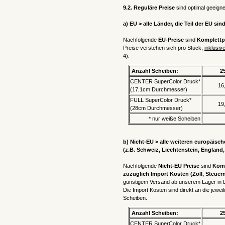
9.2. Reguläre Preise
sind optimal geeigne
a) EU > alle Länder, die Teil der EU sin
Nachfolgende
EU-Preise
sind
Komplettpr
Preise verstehen sich pro Stück,
inklusiv
4).
Anzahl Scheiben:
2
CENTER SuperColor Druck*
16
(17,1cm Durchmesser)
FULL SuperColor Druck*
19
(28cm Durchmesser)
* nur weiße Scheiben
b) Nicht-EU > alle weiteren europäisc
(z.B. Schweiz, Liechtenstein, England,
Nachfolgende
Nicht-EU Preise
sind
Komp
zuzüglich Import Kosten
(Zoll, Steuer
günstigem Versand ab unserem Lager in De
Die Import Kosten sind direkt an die jew
Scheiben.
Anzahl Scheiben:
2
CENTER SuperColor Druck*