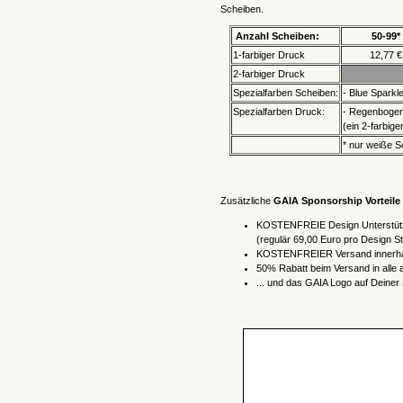
Scheiben.
Anzahl Scheiben:
50-99*
1-farbiger Druck
12,77 €
2-farbiger Druck
Spezialfarben Scheiben:
- Blue Sparkl
Spezialfarben Druck:
- Regenbogen,
(ein 2-farbig
* nur weiße S
Zusätzliche
GAIA Sponsorship Vorteile
KOSTENFREIE Design Unterstüt
(regulär 69,00 Euro pro Design S
KOSTENFREIER Versand innerha
50% Rabatt beim Versand in alle
... und das GAIA Logo auf Deiner 