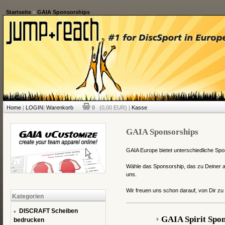
Startseite
»
GAIA Sponsorships
Home
|
LOGIN
|
Warenkorb
0
(0,00 EUR) |
Kasse
GAIA Sponsorships
GAIA Europe bietet unterschiedliche Spon
Wähle das Sponsorship, das zu Deiner a
uns.
Wir freuen uns schon darauf, von Dir zu
Kategorien
DISCRAFT Scheiben
GAIA Spirit Spo
bedrucken