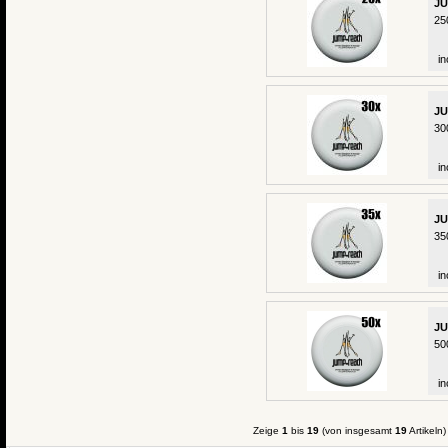
JU
25
in
JU
30
in
JU
35
in
JU
50
in
Zeige
1
bis
19
(von insgesamt
19
Artikeln)