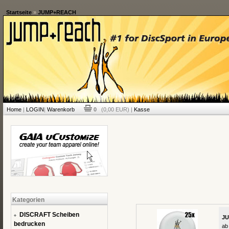
Startseite
»
JUMP+REACH
Home
|
LOGIN
|
Warenkorb
0
(0,00 EUR) |
Kasse
Kategorien
DISCRAFT Scheiben
JU
bedrucken
ab