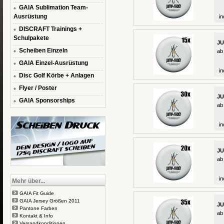
GAIA Sublimation Team-
Ausrüstung
in
DISCRAFT Trainings +
Schulpakete
JU
Scheiben Einzeln
ab
GAIA Einzel-Ausrüstung
in
Disc Golf Körbe + Anlagen
Flyer / Poster
JU
GAIA Sponsorships
ab
in
JU
ab
in
Mehr über...
GAIA Fit Guide
GAIA Jersey Größen 2011
JU
Pantone Farben
ab
Kontakt & Info
Versandkonditionen