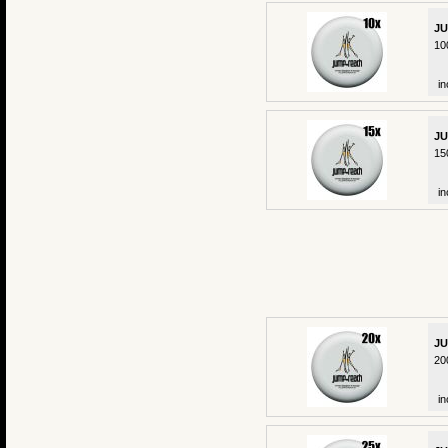
JU
10
in
JU
15
in
JU
20
in