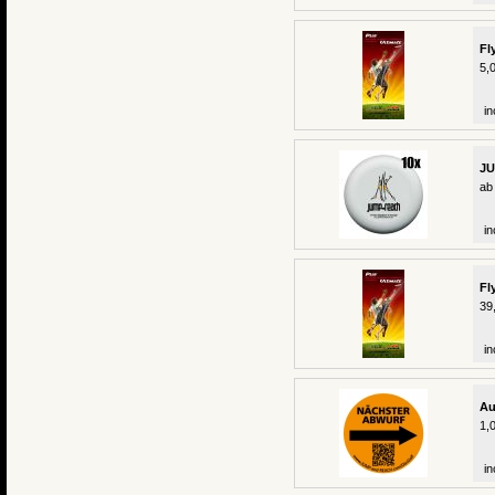
Fl
5,
in
JU
ab
in
Fl
39
in
Au
1,
in