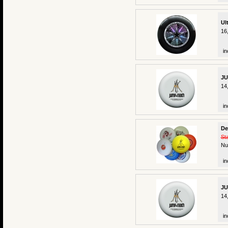
Ul
16
in
JU
14
in
De
St
Nu
in
JU
14
in