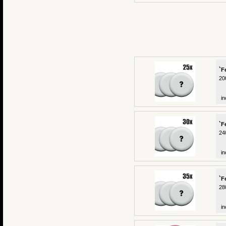
`F
20
in
`F
24
in
`F
28
in