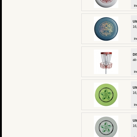
in
Ul
16
in
DI
ab
in
Ul
16
in
Ul
16