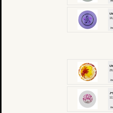
in
Ul
16
in
Ul
29
in
J*
12
in