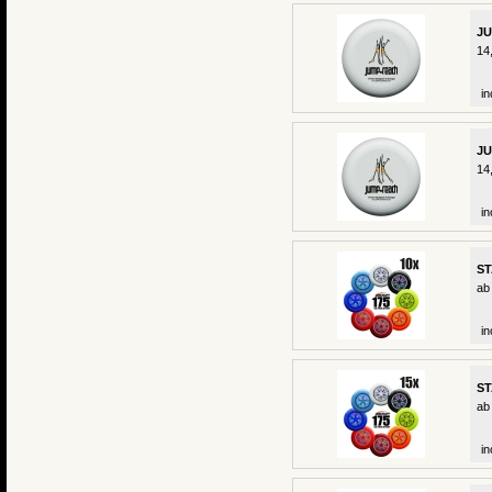
JU
14
in
JU
14
in
ST
ab
in
ST
ab
in