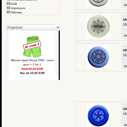
AGB
in
Impressum
Sitemap
Ul
18
Angebote
in
Ul
16
Männer Spiel Shorts PRO - neon
grün > 2 for 1
in
Statt 66,00 EUR
Nur ab 33,00 EUR
Ul
16
in