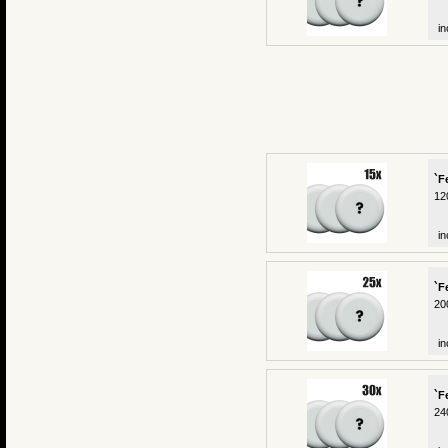
in
`F
12
in
`F
20
in
`F
24