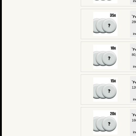
in
`F
28
in
`F
80
in
`F
12
in
`F
16
in