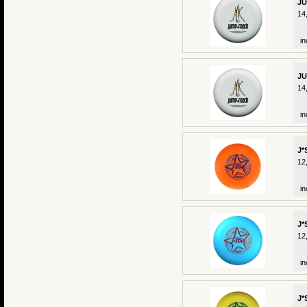
JU
14
in
JU
14
in
J*
12
in
J*
12
in
J*