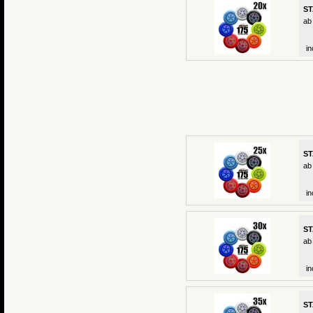
ST
ab
in
ST
ab
in
ST
ab
in
ST