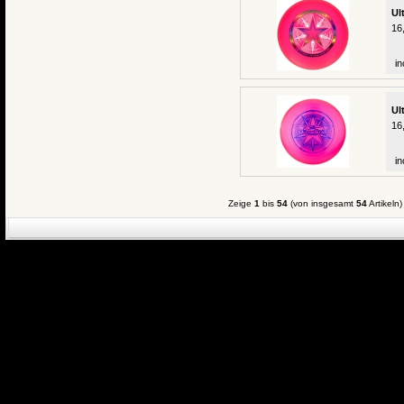
Ul
16
in
Ul
16
in
Zeige
1
bis
54
(von insgesamt
54
Artikeln)
eCommerce Engin
P