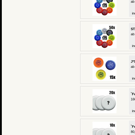
ab
in
ST
ab
in
J*
ab
in
`F
16
in
`F
80