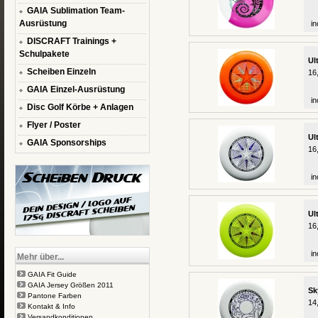
GAIA Sublimation Team-
Ausrüstung
in
DISCRAFT Trainings +
Schulpakete
Ul
Scheiben Einzeln
16
GAIA Einzel-Ausrüstung
in
Disc Golf Körbe + Anlagen
Flyer / Poster
Ul
GAIA Sponsorships
16
in
Ul
16
in
Mehr über...
GAIA Fit Guide
GAIA Jersey Größen 2011
Sk
Pantone Farben
14
Kontakt & Info
Versandkonditionen