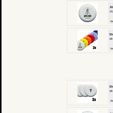
JU
14
in
Di
ab
in
Di
ab
in