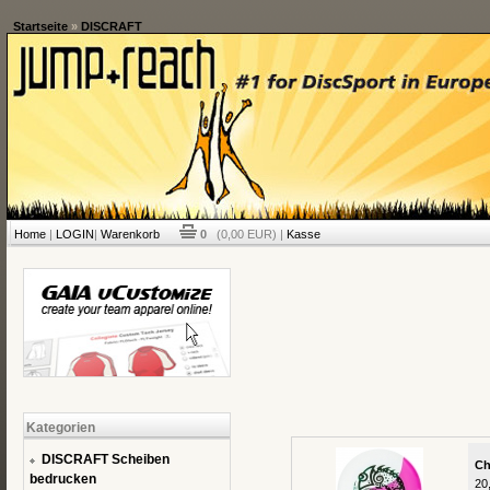
Startseite
»
DISCRAFT
Home
|
LOGIN
|
Warenkorb
0
(0,00 EUR) |
Kasse
Kategorien
DISCRAFT Scheiben
Ch
bedrucken
20