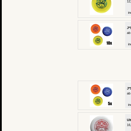
12
in
J*
ab
in
J*
ab
in
Ul
16