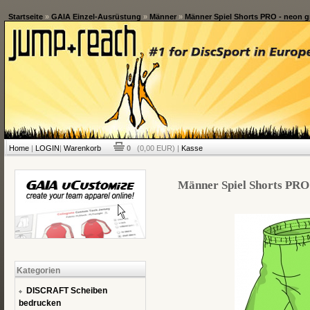
Startseite
»
GAIA Einzel-Ausrüstung
»
Männer
»
Männer Spiel Shorts PRO - neon g
Home
|
LOGIN
|
Warenkorb
0
(0,00 EUR) |
Kasse
Männer Spiel Shorts PRO 
Kategorien
DISCRAFT Scheiben
bedrucken