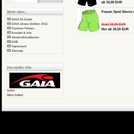
ab 33,00 EUR
Mehr über...
Frauen Spiel Shorts
GAIA Fit Guide
GAIA Jersey Größen 2011
Statt 33,00 EUR
Pantone Farben
Nur ab 25,00 EUR
Kontakt & Info
Versandkonditionen
AGB
Impressum
Sitemap
Hersteller Info
GAIA
Mehr Artikel
eCommerce Engin
P