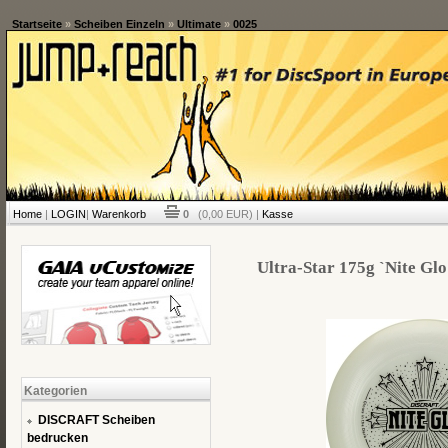
Startseite
»
Scheiben Einzeln
»
Ultimate
»
0025
Home
|
LOGIN
|
Warenkorb
0
(0,00 EUR) |
Kasse
Ultra-Star 175g `Nite Glo
Kategorien
DISCRAFT Scheiben
bedrucken