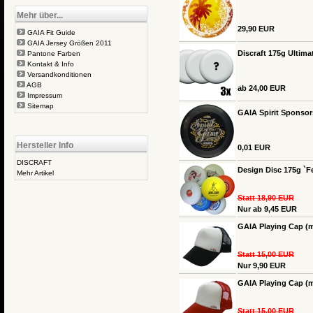
Mehr über...
29,90 EUR
GAIA Fit Guide
GAIA Jersey Größen 2011
Discraft 175g Ultima
Pantone Farben
Kontakt & Info
Versandkonditionen
AGB
ab 24,00 EUR
Impressum
Sitemap
GAIA Spirit Sponsor
Hersteller Info
0,01 EUR
DISCRAFT
Design Disc 175g `Fe
Mehr Artikel
Statt 18,90 EUR
Nur ab 9,45 EUR
GAIA Playing Cap (m
Statt 15,00 EUR
Nur 9,90 EUR
GAIA Playing Cap (m
Statt 15,00 EUR