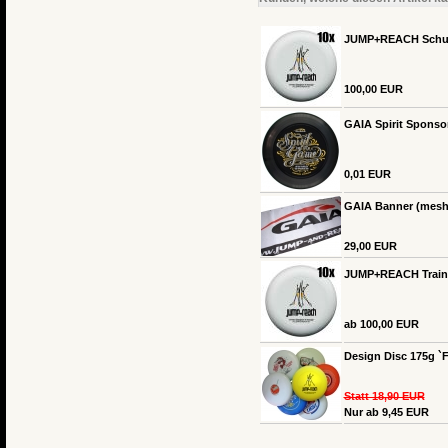
JUMP+REACH Schul-S
100,00 EUR
GAIA Spirit Sponso
0,01 EUR
GAIA Banner (mesh
29,00 EUR
JUMP+REACH Trainin
ab 100,00 EUR
Design Disc 175g `F
Statt 18,90 EUR
Nur ab 9,45 EUR