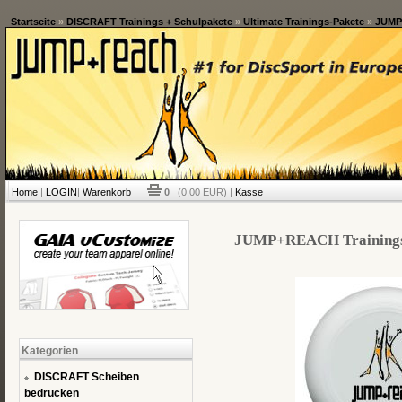
Startseite
»
DISCRAFT Trainings + Schulpakete
»
Ultimate Trainings-Pakete
»
JUMP+
Home
|
LOGIN
|
Warenkorb
0
(0,00 EUR) |
Kasse
JUMP+REACH Trainings-P
Kategorien
DISCRAFT Scheiben
bedrucken