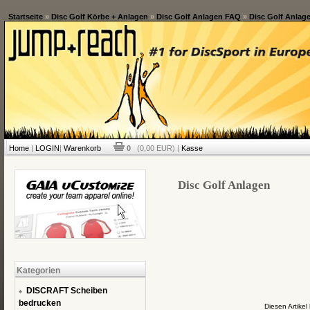
Startseite
»
Disc Golf Körbe + Anlagen
»
Disc Golf Anlagen FAQ
»
Disc Golf Anlag
Home
|
LOGIN
|
Warenkorb
0
(0,00 EUR) |
Kasse
Disc Golf Anlagen
Kategorien
DISCRAFT Scheiben
bedrucken
Diesen Artike