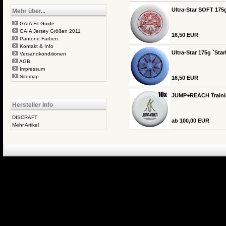
Ultra-Star SOFT 175g
Mehr über...
GAIA Fit Guide
GAIA Jersey Größen 2011
16,50 EUR
Pantone Farben
Kontakt & Info
Ultra-Star 175g `Star
Versandkonditionen
AGB
Impressum
Sitemap
16,50 EUR
JUMP+REACH Training
Hersteller Info
DISCRAFT
ab 100,00 EUR
Mehr Artikel
eCommerce Engin
P