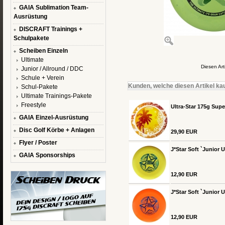
GAIA Sublimation Team-
Ausrüstung
DISCRAFT Trainings +
Schulpakete
Scheiben Einzeln
Ultimate
Diesen Ar
Junior / Allround / DDC
Schule + Verein
Kunden, welche diesen Artikel kau
Schul-Pakete
Ultimate Trainings-Pakete
Freestyle
Ultra-Star 175g Sup
GAIA Einzel-Ausrüstung
Disc Golf Körbe + Anlagen
29,90 EUR
Flyer / Poster
J*Star Soft `Junior U
GAIA Sponsorships
12,90 EUR
J*Star Soft `Junior 
12,90 EUR