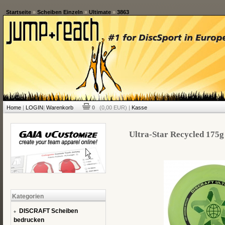
Startseite
»
Scheiben Einzeln
»
Ultimate
»
3863
Home
|
LOGIN
|
Warenkorb
0
(0,00 EUR) |
Kasse
Ultra-Star Recycled 175g 
Kategorien
DISCRAFT Scheiben
bedrucken