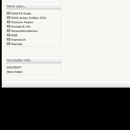
Mehr über...
GAIA Fit Guide
GAIA Jersey Größen 2011
Pantone Farben
Kontakt & Info
Versandkonditionen
AGB
Impressum
Sitemap
Hersteller Info
DISCRAFT
Mehr Artikel
eCommerce Engin
P