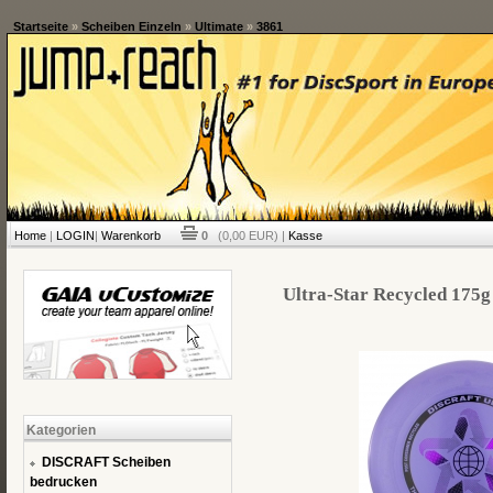
Startseite
»
Scheiben Einzeln
»
Ultimate
»
3861
Home
|
LOGIN
|
Warenkorb
0
(0,00 EUR) |
Kasse
Ultra-Star Recycled 175g 
Kategorien
DISCRAFT Scheiben
bedrucken