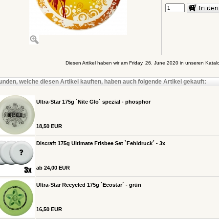
Diesen Artikel haben wir am Friday, 26. June 2020 in unseren Kat
unden, welche diesen Artikel kauften, haben auch folgende Artikel gekauft:
Ultra-Star 175g `Nite Glo´ spezial - phosphor
18,50 EUR
Discraft 175g Ultimate Frisbee Set `Fehldruck´ - 3x
ab 24,00 EUR
Ultra-Star Recycled 175g `Ecostar´ - grün
16,50 EUR