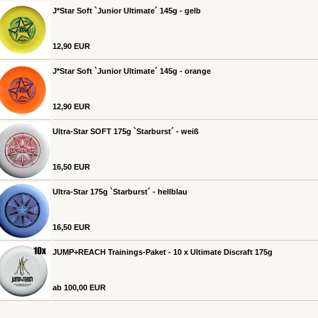
J*Star Soft `Junior Ultimate´ 145g - gelb
12,90 EUR
J*Star Soft `Junior Ultimate´ 145g - orange
12,90 EUR
Ultra-Star SOFT 175g `Starburst´ - weiß
16,50 EUR
Ultra-Star 175g `Starburst´ - hellblau
16,50 EUR
JUMP+REACH Trainings-Paket - 10 x Ultimate Discraft 175g
ab 100,00 EUR