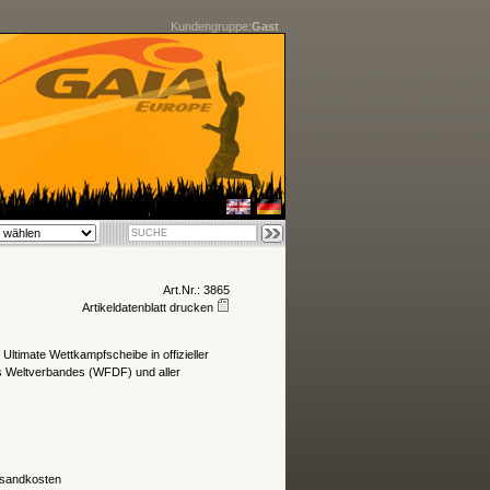
Kundengruppe:
Gast
Art.Nr.: 3865
Artikeldatenblatt drucken
 Ultimate Wettkampfscheibe in offizieller
 Weltverbandes (WFDF) und aller
sandkosten