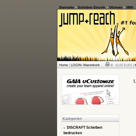
Startseite
»
Scheiben Einzeln
»
Ultimate
»
3865
Home
|
LOGIN
|
Warenkorb
0
(0,00 EUR) |
U
Kategorien
DISCRAFT Scheiben
bedrucken