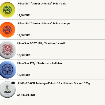
J*Star Soft `Junior Ultimate´ 145g - gelb
12,90 EUR
J*Star Soft `Junior Ultimate´ 145g - orange
12,90 EUR
Ultra-Star SOFT 175g `Starburst´ - weiß
16,50 EUR
Ultra-Star 175g `Starburst´ - hellblau
16,50 EUR
JUMP+REACH Trainings-Paket - 10 x Ultimate Discraft 175g
ab 100,00 EUR