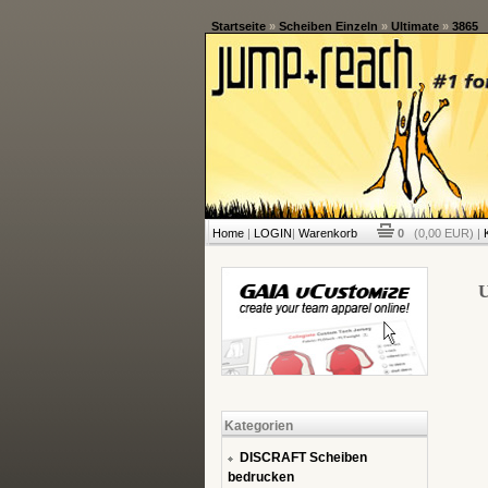
Startseite
»
Scheiben Einzeln
»
Ultimate
»
3865
Home
|
LOGIN
|
Warenkorb
0
(0,00 EUR) |
U
Kategorien
DISCRAFT Scheiben
bedrucken