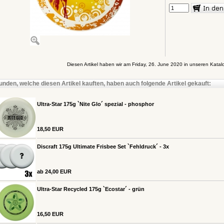
Diesen Artikel haben wir am Friday, 26. June 2020 in unseren Kat
unden, welche diesen Artikel kauften, haben auch folgende Artikel gekauft:
Ultra-Star 175g `Nite Glo´ spezial - phosphor
18,50 EUR
Discraft 175g Ultimate Frisbee Set `Fehldruck´ - 3x
ab 24,00 EUR
Ultra-Star Recycled 175g `Ecostar´ - grün
16,50 EUR