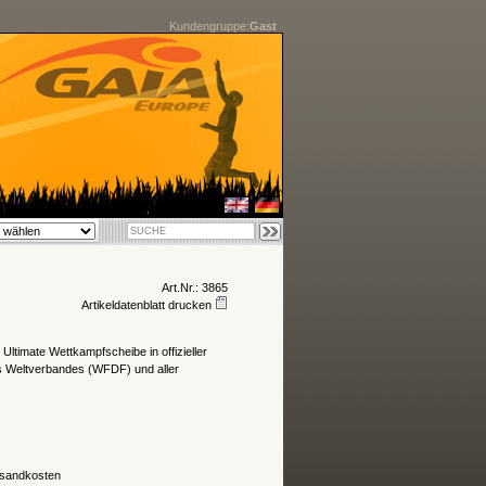
Kundengruppe:
Gast
Art.Nr.: 3865
Artikeldatenblatt drucken
 Ultimate Wettkampfscheibe in offizieller
 Weltverbandes (WFDF) und aller
sandkosten