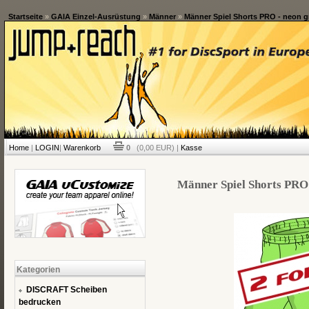
Startseite
»
GAIA Einzel-Ausrüstung
»
Männer
»
Männer Spiel Shorts PRO - neon gr
Home
|
LOGIN
|
Warenkorb
0
(0,00 EUR) |
Kasse
Männer Spiel Shorts PRO 
Kategorien
DISCRAFT Scheiben
bedrucken