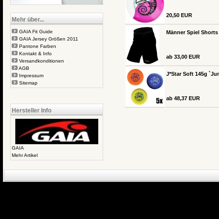
20,50 EUR
Mehr über...
GAIA Fit Guide
Männer Spiel Shorts
GAIA Jersey Größen 2011
Pantone Farben
Kontakt & Info
ab 33,00 EUR
Versandkonditionen
AGB
J*Star Soft 145g `Jun
Impressum
Sitemap
ab 48,37 EUR
Hersteller Info
GAIA
Mehr Artikel
eCommerce Engin
P