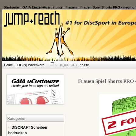
Startseite
»
GAIA Einzel-Ausrüstung
»
Frauen
»
Frauen Spiel Shorts PRO - neon grü
Home
|
LOGIN
|
Warenkorb
0
(0,00 EUR) |
Kasse
Frauen Spiel Shorts PRO -
Kategorien
DISCRAFT Scheiben
bedrucken